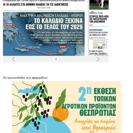
Τα
πρωτοσέλιδα
των
εφημερίδων