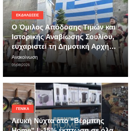
ΕΚΔΗΛΏΣΕΙΣ
Ο Όμιλος Απόδοσης Τιμών και
Ιστορικής Αναβίωσης Σουλίου,
ευχαριστεί τη Δημοτική Αρχή…
Ανακοίνωση
05|08|2026
ΓΕΝΙΚΆ
Λευκή Νύχτα στο “Βέρμπης
Home” | -15% έκπτωση σε όλα