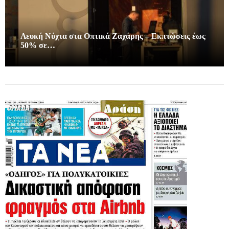
Λευκή Νύχτα στα Οπτικά Ζαχάρης – Εκπτώσεις έως
50% σε…