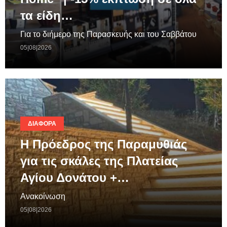
τα είδη…
Για το διήμερο της Παρασκευής και του Σαββάτου
05|08|2026
ΔΙΆΦΟΡΑ
Η Πρόεδρος της Παραμυθιάς
για τις σκάλες της Πλατείας
Αγίου Δονάτου +…
Ανακοίνωση
05|08|2026