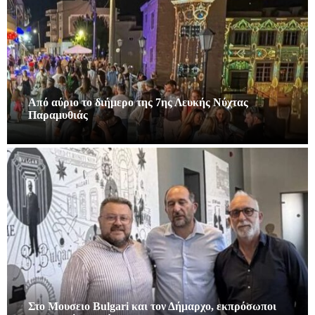
Από αύριο το διήμερο της 7ης Λευκής Νύχτας
Παραμυθιάς
Στο Μουσειο Bulgari και τον Δήμαρχο, εκπρόσωποι