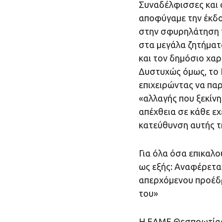
Συναδέλφισσες και 
αποφύγαμε την έκδ
στην σφυρηλάτηση τ
στα μεγάλα ζητήμα
και τον δημόσιο χα
Δυστυχώς όμως, το 
επιχειρώντας να πα
«αλλαγής που ξεκίν
απέχθεια σε κάθε εχ
κατεύθυνση αυτής τ
Για όλα όσα επικαλο
ως εξής: Αναφέρεται
απερχόμενου προέδρ
του»
Η ΕΛΜΕ Θεσπρωτίας 