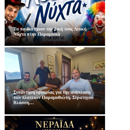
Τα παιδιά εχουν την δική τους Λευκή
Νύχτα στην Παραμυθιά
Συνάντηση εργασίας για την ανάπλαση
των πλατειών Παραμυθιώτη, Στρατηγού
Βλάσση…