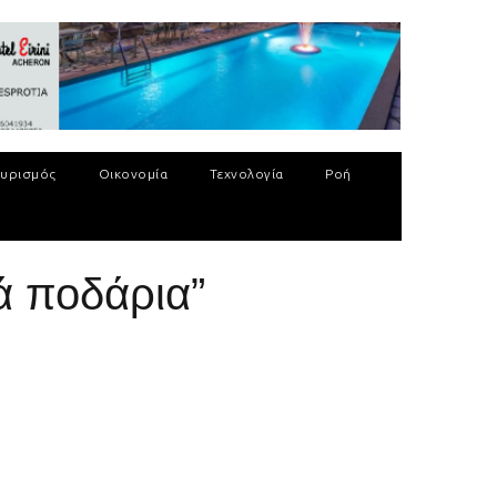
υρισμός
Οικονομία
Τεχνολογία
Ροή
ά ποδάρια”