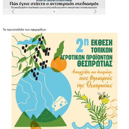
Τα
πρωτοσέλιδα
των
εφημερίδων