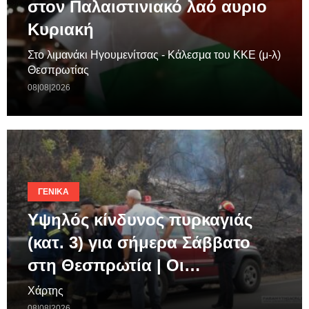
στον Παλαιστινιακό λαό αυριο
Κυριακή
Στο λιμανάκι Ηγουμενίτσας - Κάλεσμα του ΚΚΕ (μ-λ)
Θεσπρωτίας
08|08|2026
ΓΕΝΙΚΆ
Υψηλός κίνδυνος πυρκαγιάς
(κατ. 3) για σήμερα Σάββατο
στη Θεσπρωτία | Οι…
Χάρτης
08|08|2026