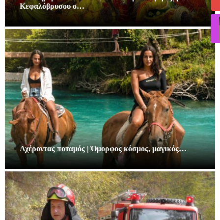
Κεφαλόβρυσου ο…
Αχέροντας ποταμός | Όμορφος κόσμος, μαγικός…