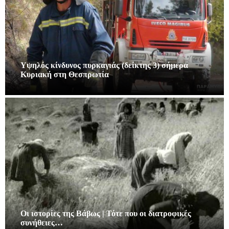
Υψηλός κίνδυνος πυρκαγιάς (δείκτης 3) σήμερα
Κυριακή στη Θεσπρωτία
Οι ιστορίες της Βάβως | Τότε που οι διατροφικές
συνήθειες…