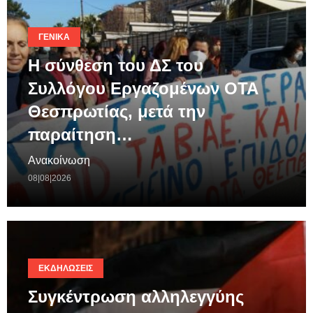
ΓΕΝΙΚΆ
Η σύνθεση του ΔΣ του
Συλλόγου Εργαζομένων ΟΤΑ
Θεσπρωτίας, μετά την
παραίτηση…
Ανακοίνωση
08|08|2026
ΕΚΔΗΛΏΣΕΙΣ
Συγκέντρωση αλληλεγγύης