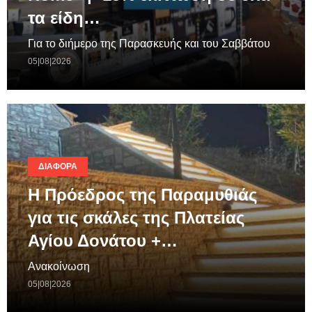
τα είδη…
Για το διήμερο της Παρασκευής και του Σαββάτου
05|08|2026
ΔΙΆΦΟΡΑ
Η Πρόεδρος της Παραμυθιάς
για τις σκάλες της Πλατείας
Αγίου Δονάτου +…
Ανακοίνωση
05|08|2026