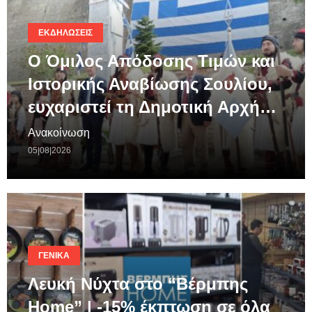
ΕΚΔΗΛΏΣΕΙΣ
Ο Όμιλος Απόδοσης Τιμών και
Ιστορικής Αναβίωσης Σουλίου,
ευχαριστεί τη Δημοτική Αρχή…
Ανακοίνωση
05|08|2026
ΓΕΝΙΚΆ
Λευκή Νύχτα στο “Βέρμπης
Home” | -15% έκπτωση σε όλα