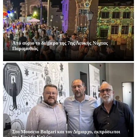
Από αύριο το διήμερο της 7ης Λευκής Νύχτας
Παραμυθιάς
Στο Μουσειο Bulgari και τον Δήμαρχο, εκπρόσωποι