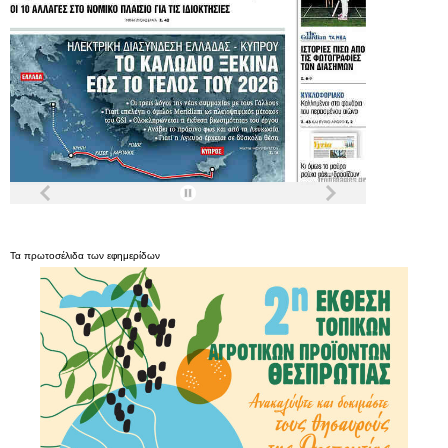
Τα
πρωτοσέλιδα
των
εφημερίδων