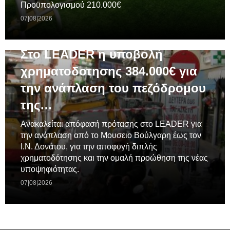
Προϋπολογισμού 210.000€
07|08|2026
ΓΕΝΙΚΆ
Στο LEADER η υποβολή
χρηματοδοτησης 384.000€ για
την ανάπλαση του πεζόδρομου
της…
Ανακαλείται απόφασή πρότασης στο LEADER για
την ανάπλαση από το Μουσειο Βούλγαρη έως τον
Ι.Ν. Δονάτου, για την αποφυγή διπλής
χρηματοδότησης και την ομαλή προώθηση της νέας
υποψηφιότητας.
07|08|2026