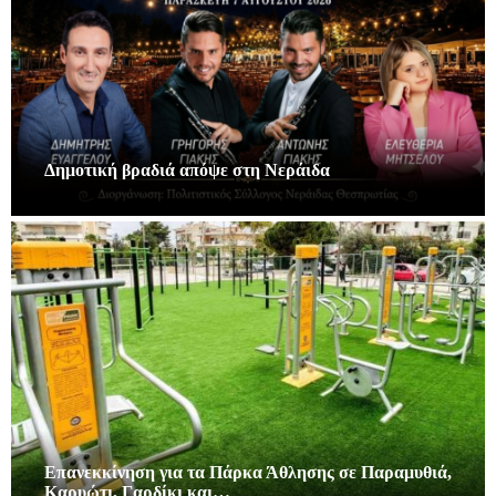
Δημοτική βραδιά απόψε στη Νεράιδα
Επανεκκίνηση για τα Πάρκα Άθλησης σε Παραμυθιά,
Καρυώτι, Γαρδίκι και…