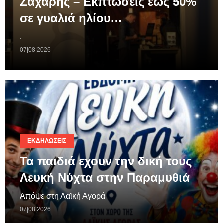
Ζαχάρης – Εκπτώσεις έως 50%
σε γυαλιά ηλίου…
.
07|08|2026
ΕΚΔΗΛΏΣΕΙΣ
Τα παιδιά εχουν την δική τους
Λευκή Νύχτα στην Παραμυθιά
Απόψε στη Λαϊκή Αγορά
07|08|2026