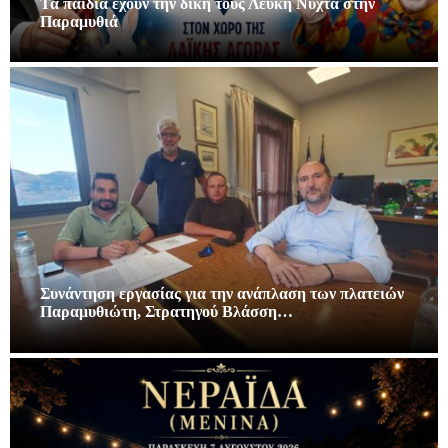
Τα παιδιά εχουν την δική τους Λευκή Νύχτα στην
Παραμυθιά
Συνάντηση εργασίας για την ανάπλαση των πλατειών
Παραμυθιώτη, Στρατηγού Βλάσση…