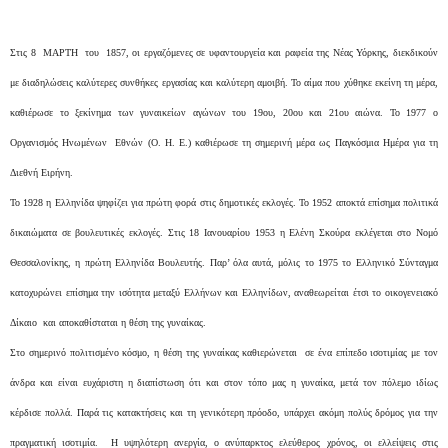
Στις 8 ΜΑΡΤΗ του 1857, οι εργαζόμενες σε υφαντουργεία και ραφεία της Νέας Υόρκης, διεκδικούν
με διαδηλώσεις καλύτερες συνθήκες εργασίας και καλύτερη αμοιβή. Το αίμα που χύθηκε εκείνη τη μέρα,
καθιέρωσε το ξεκίνημα των γυναικείων αγώνων του 19ου, 20ου και 21ου αιώνα. Το 1977 ο
Οργανισμός Ηνωμένων Εθνών (Ο. Η. Ε.) καθιέρωσε τη σημερινή μέρα ως Παγκόσμια Ημέρα για τη
Διεθνή Ειρήνη.
Το 1928 η Ελληνίδα ψηφίζει για πρώτη φορά στις δημοτικές εκλογές. Το 1952 αποκτά επίσημα πολιτικά
δικαιώματα σε βουλευτικές εκλογές. Στις 18 Ιανουαρίου 1953 η Ελένη Σκούρα εκλέγεται στο Νομό
Θεσσαλονίκης, η πρώτη Ελληνίδα Βουλευτής. Παρ’ όλα αυτά, μόλις το 1975 το Ελληνικό Σύνταγμα
κατοχυρώνει επίσημα την ισότητα μεταξύ Ελλήνων και Ελληνίδων, αναθεωρείται έτσι το οικογενειακό
Δίκαιο και αποκαθίσταται η θέση της γυναίκας.
Στο σημερινό πολιτισμένο κόσμο, η θέση της γυναίκας καθιερώνεται σε ένα επίπεδο ισοτιμίας με τον
άνδρα και είναι ευχάριστη η διαπίστωση ότι και στον τόπο μας η γυναίκα, μετά τον πόλεμο ιδίως
κέρδισε πολλά. Παρά τις κατακτήσεις και τη γενικότερη πρόοδο, υπάρχει ακόμη πολύς δρόμος για την
πραγματική ισοτιμία. Η υψηλότερη ανεργία, ο ανύπαρκτος ελεύθερος χρόνος, οι ελλείψεις στις