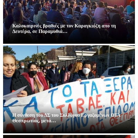
Καλοκαιρινές βραδιές με τον Καραγκιόζη απο τη
Δευτέρα, σε Παραμυθιά…
Η σύνθεση του ΔΣ του Συλλόγου Εργαζομένων ΟΤΑ
Θεσπρωτίας, μετά…