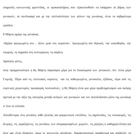
υπηρεσίες κοινωνικής φροντίδας, οι προκαταλήψεις που εξακολουθούν να υπάρχουν σε βάρος των
γυναικών, σε συνδυασμό και με την πολλαπλότητα των ρόλων της γυναίκας, είναι τα σοβαρότερα
εμπόδια.
8 Μάρτη ημέρα της γυναίκας.
«Ημέρα αφιερωμένη στο… άλλο μισό του ουρανού». Αφιερωμένη στο θηλυκό, την ευαισθησία, την
επιρροή, τη σημασία στη λεπτομέρεια, τη σαγήνη.
Αγαπητές φίλες,
στην πραγματικότητα η 8η Μάρτη παγκόσμια μέρα για τα δικαιώματα των γυναικών, δεν είναι μέρα
Γιορτής. Πέρα από τις επετειακές κορώνες και τις καθιερωμένες γυναικείες εξόδους, πέρα από τις
ευγενικές χειρονομίες προσφοράς λουλουδιών, η 8η Μάρτη είναι μια μέρα προβληματισμού και σκέψης
σχετικά με την αξία της ισοτιμίας μεταξύ ανδρών και γυναικών και τον πολυδιάστατο ρόλο της γυναίκας
σ’ όλα τα επίπεδα.
Απευθύνομαι στις γυναίκες κάθε ηλικίας και μορφωτικού επιπέδου, τις αγρότισσες, τις νοικοκυρές, τις
άνεργες, τις εργαζόμενες, τις γυναίκες των απομακρυσμένων χωριών, τις μητέρες η καθημερινότητα για
όλες μας είναι δύσκολη, όμως οι κοινωνίες αλλάζουν. Χαρακτηριστικό παράδειγμα και απόδειξη, το