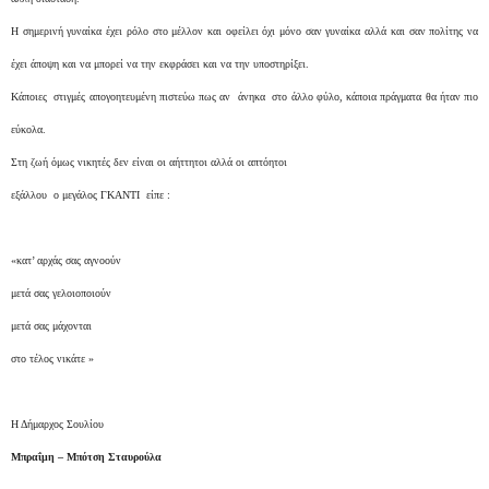
Η σημερινή γυναίκα έχει ρόλο στο μέλλον και οφείλει όχι μόνο σαν γυναίκα αλλά και σαν πολίτης να
έχει άποψη και να μπορεί να την εκφράσει και να την υποστηρίξει.
Κάποιες στιγμές απογοητευμένη πιστεύω πως αν άνηκα στο άλλο φύλο, κάποια πράγματα θα ήταν πιο
εύκολα.
Στη ζωή όμως νικητές δεν είναι οι αήττητοι αλλά οι απτόητοι
εξάλλου ο μεγάλος ΓΚΑΝΤΙ είπε :
«κατ’ αρχάς σας αγνοούν
μετά σας γελοιοποιούν
μετά σας μάχονται
στο τέλος νικάτε »
Η Δήμαρχος Σουλίου
Μπραΐμη – Μπότση Σταυρούλα