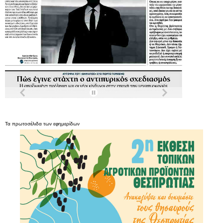
Τα
πρωτοσέλιδα
των
εφημερίδων