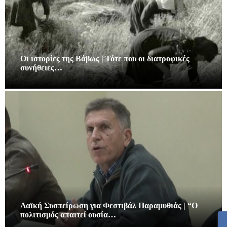
Οι ιστορίες της Βάβως | Τότε που οι διατροφικές
συνήθειες…
Λαϊκή Συσπείρωση για Φεστιβάλ Παραμυθιάς | “Ο
πολιτισμός απαιτεί ουσία…