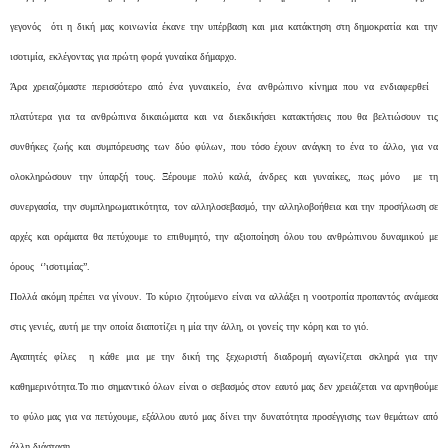
γεγονός ότι η δική μας κοινωνία έκανε την υπέρβαση και μια κατάκτηση στη δημοκρατία και την
ισοτιμία, εκλέγοντας για πρώτη φορά γυναίκα δήμαρχο.
Άρα χρειαζόμαστε περισσότερο από ένα γυναικείο, ένα ανθρώπινο κίνημα που να ενδιαφερθεί
πλατύτερα για τα ανθρώπινα δικαιώματα και να διεκδικήσει κατακτήσεις που θα βελτιώσουν τις
συνθήκες ζωής και συμπόρευσης των δύο φύλων, που τόσο έχουν ανάγκη το ένα το άλλο, για να
ολοκληρώσουν την ύπαρξή τους. Ξέρουμε πολύ καλά, άνδρες και γυναίκες, πως μόνο με τη
συνεργασία, την συμπληρωματικότητα, τον αλληλοσεβασμό, την αλληλοβοήθεια και την προσήλωση σε
αρχές και οράματα θα πετύχουμε το επιθυμητό, την αξιοποίηση όλου του ανθρώπινου δυναμικού με
όρους ‘’ισοτιμίας”.
Πολλά ακόμη πρέπει να γίνουν. Το κύριο ζητούμενο είναι να αλλάξει η νοοτροπία προπαντός ανάμεσα
στις γενιές, αυτή με την οποία διαποτίζει η μία την άλλη, οι γονείς την κόρη και το γιό.
Αγαπητές φίλες η κάθε μια με την δική της ξεχωριστή διαδρομή αγωνίζεται σκληρά για την
καθημερινότητα.Το πιο σημαντικό όλων είναι ο σεβασμός στον εαυτό μας δεν χρειάζεται να αρνηθούμε
το φύλο μας για να πετύχουμε, εξάλλου αυτό μας δίνει την δυνατότητα προσέγγισης των θεμάτων από
άλλη διάσταση.