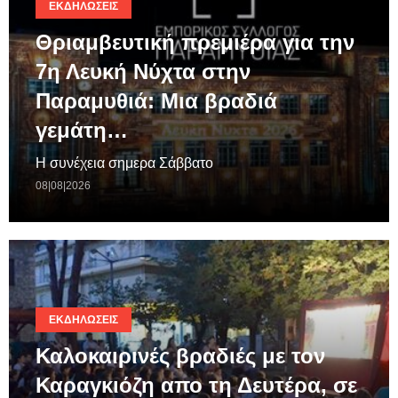
ΕΚΔΗΛΏΣΕΙΣ
Θριαμβευτική πρεμιέρα για την
7η Λευκή Νύχτα στην
Παραμυθιά: Μια βραδιά
γεμάτη…
Η συνέχεια σημερα Σάββατο
08|08|2026
ΕΚΔΗΛΏΣΕΙΣ
Καλοκαιρινές βραδιές με τον
Καραγκιόζη απο τη Δευτέρα, σε