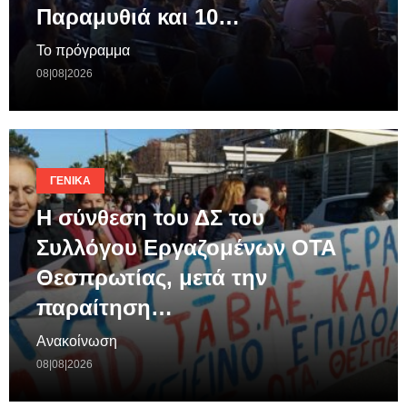
Παραμυθιά και 10…
Το πρόγραμμα
08|08|2026
ΓΕΝΙΚΆ
Η σύνθεση του ΔΣ του
Συλλόγου Εργαζομένων ΟΤΑ
Θεσπρωτίας, μετά την
παραίτηση…
Ανακοίνωση
08|08|2026