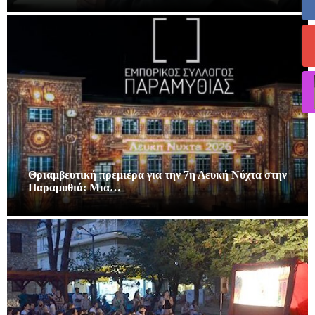
Θριαμβευτική πρεμιέρα για την 7η Λευκή Νύχτα στην
Παραμυθιά: Μια…