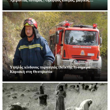
Αχέροντας ποταμός | Όμορφος κόσμος, μαγικός…
Υψηλός κίνδυνος πυρκαγιάς (δείκτης 3) σήμερα
Κυριακή στη Θεσπρωτία