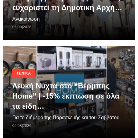
ευχαριστεί τη Δημοτική Αρχή…
Ανακοίνωση
05|08|2026
ΓΕΝΙΚΆ
Λευκή Νύχτα στο “Βέρμπης
Home” | -15% έκπτωση σε όλα
τα είδη…
Για το διήμερο της Παρασκευής και του Σαββάτου
05|08|2026