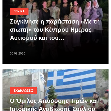
ΓΕΝΙΚΆ
Συγκίνησε η παράσταση «Με τη
σιωπή» του Κέντρου Ημέρας
Αυτισμού και του…
.
06|08|2026
ΕΚΔΗΛΏΣΕΙΣ
Ο Όμιλος Απόδοσης Τιμών και
Ιστορικής Αναβίωσης Σουλίου,