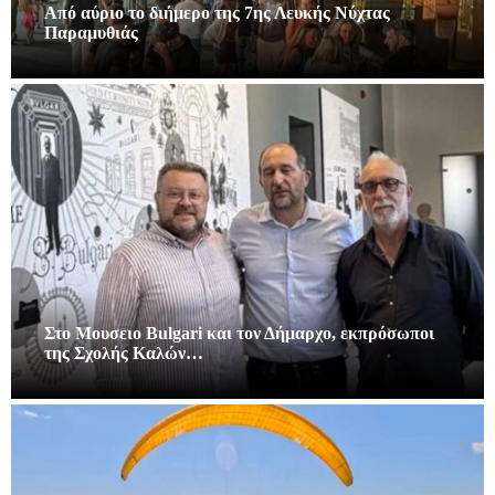
Από αύριο το διήμερο της 7ης Λευκής Νύχτας
Παραμυθιάς
Στο Μουσειο Bulgari και τον Δήμαρχο, εκπρόσωποι
της Σχολής Καλών…