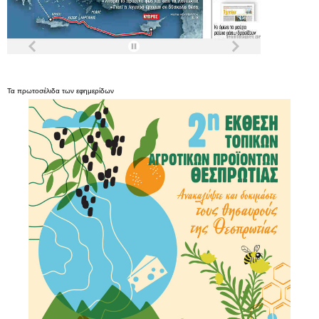
Τα
πρωτοσέλιδα
των
εφημερίδων