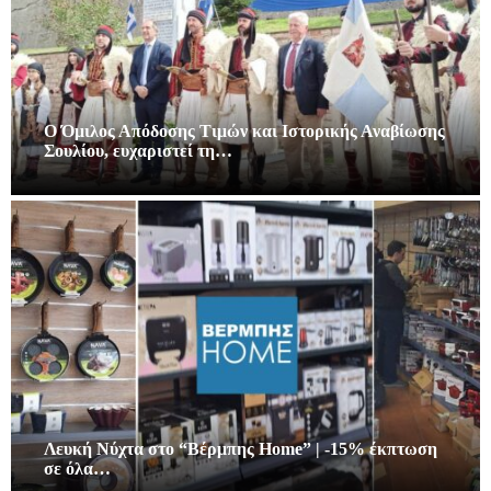
Ο Όμιλος Απόδοσης Τιμών και Ιστορικής Αναβίωσης
Σουλίου, ευχαριστεί τη…
Λευκή Νύχτα στο “Βέρμπης Home” | -15% έκπτωση
σε όλα…