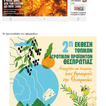
Τα
πρωτοσέλιδα
των
εφημερίδων