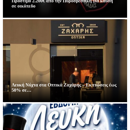
Πρόστιμο 2.200€ απο την Πυροσβεστική για καύση
σε οικόπεδο
Λευκή Νύχτα στα Οπτικά Ζαχάρης – Εκπτώσεις έως
50% σε…