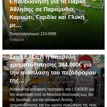
Επανεκκίνηση για τα Πάρκα
Άθλησης σε Παραμυθιά,
Καρυώτι, Γαρδίκι και Γλυκή
με…
Προϋπολογισμού 210.000€
07|08|2026
ΓΕΝΙΚΆ
Στο LEADER η υποβολή
χρηματοδοτησης 384.000€ για
την ανάπλαση του πεζόδρομου
της…
Ανακαλείται απόφασή πρότασης στο LEADER για
την ανάπλαση από το Μουσειο Βούλγαρη έως τον
Ι.Ν. Δονάτου, για την αποφυγή διπλής
χρηματοδότησης και την ομαλή προώθηση της νέας