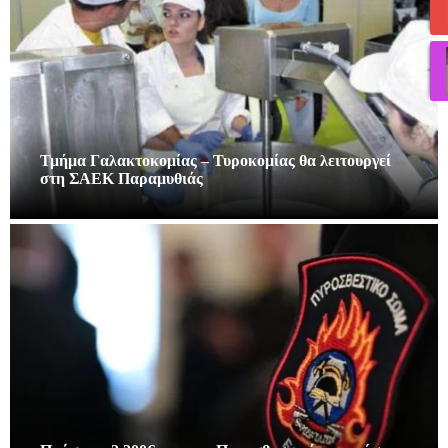
Τμήμα Γαλακτοκομίας – Τυροκομίας θα λειτουργεί
στη ΣΑΕΚ Παραμυθιάς