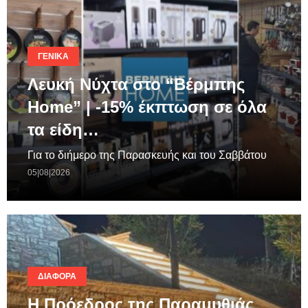
ΓΕΝΙΚΆ
Λευκή Νύχτα στο “Βέρμπης
Home” | -15% έκπτωση σε όλα
τα είδη…
Για το διήμερο της Παρασκευής και του Σαββάτου
05|08|2026
ΔΙΆΦΟΡΑ
Η Πρόεδρος της Παραμυθιάς