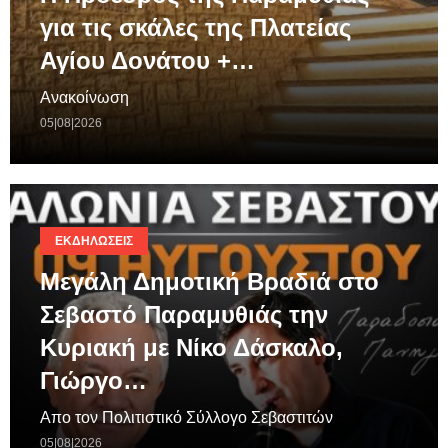
για τις σκάλες της Πλατείας
Αγίου Δονάτου +…
Ανακοίνωση
05|08|2026
ΕΚΔΗΛΏΣΕΙΣ
Μεγάλη Δημοτική Βραδιά στο
Σεβαστό Παραμυθιάς την
Κυριακή με Νίκο Δάσκαλο,
Γιώργο…
Απο τον Πολιτιστικό Σύλλογο Σεβαστιτών
05|08|2026