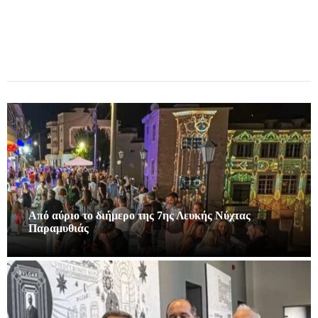
Από αύριο το διήμερο της 7ης Λευκής Νύχτας
Παραμυθιάς