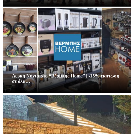
Λευκή Νύχτα στο “Βέρμπης Home” | -15% έκπτωση
σε όλα…