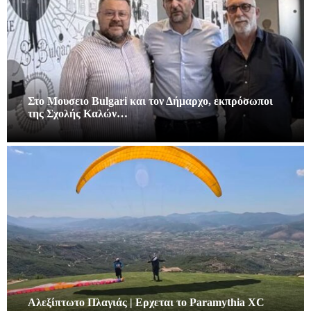
Στο Μουσειο Bulgari και τον Δήμαρχο, εκπρόσωποι
της Σχολής Καλών…
Αλεξίπτωτο Πλαγιάς | Ερχεται το Paramythia XC