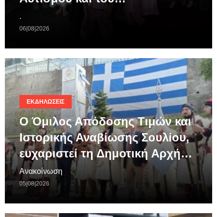
.
06|08|2026
ΕΚΔΗΛΏΣΕΙΣ
Ο Όμιλος Απόδοσης Τιμών και
Ιστορικής Αναβίωσης Σουλίου,
ευχαριστεί τη Δημοτική Αρχή…
Ανακοίνωση
05|08|2026