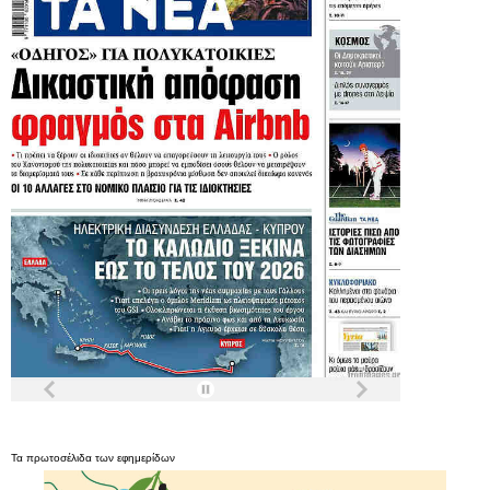
Τα
πρωτοσέλιδα
των
εφημερίδων