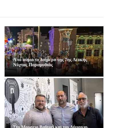
Από αύριο το διήμερο της 7ης Λευκής
Νύχτας Παραμυθιάς
Στο Μουσειο Bulgari και τον Δήμαρχο,