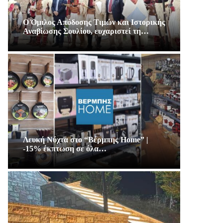
Ο Όμιλος Απόδοσης Τιμών και Ιστορικής
Αναβίωσης Σουλίου, ευχαριστεί τη…
Λευκή Νύχτα στο “Βέρμπης Home” |
-15% έκπτωση σε όλα…