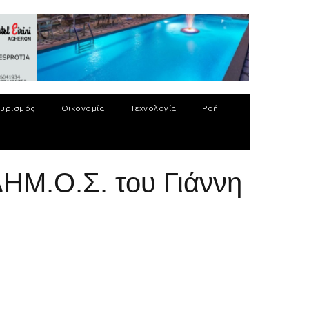
υρισμός
Οικονομία
Τεχνολογία
Ροή
ΗΜ.Ο.Σ. του Γιάννη