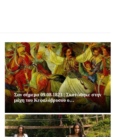
Σαν σήμερα 09.08.1823 | Σκοτώθηκε στην
μάχη του Κεφαλόβρυσου ο…