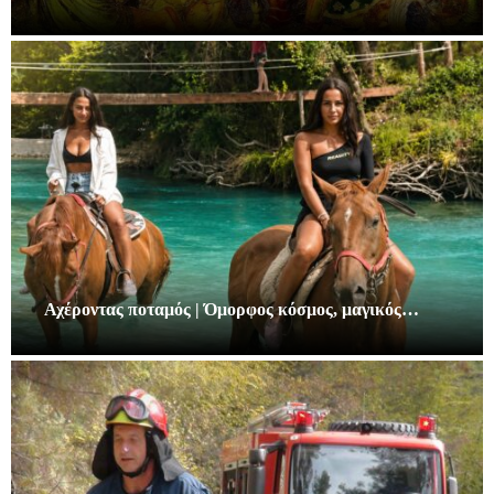
Αχέροντας ποταμός | Όμορφος κόσμος, μαγικός…