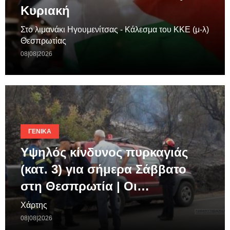
Κυριακή
Στο λιμανάκι Ηγουμενίτσας - Κάλεσμα του ΚΚΕ (μ-λ)
Θεσπρωτίας
08|08|2026
ΓΕΝΙΚΆ
Υψηλός κίνδυνος πυρκαγιάς
(κατ. 3) για σήμερα Σάββατο
στη Θεσπρωτία | Οι…
Χάρτης
08|08|2026