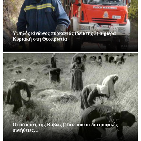
Υψηλός κίνδυνος πυρκαγιάς (δείκτης 3) σήμερα
Κυριακή στη Θεσπρωτία
Οι ιστορίες της Βάβως | Τότε που οι διατροφικές
συνήθειες…