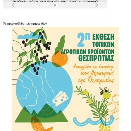
Τα
πρωτοσέλιδα
των
εφημερίδων