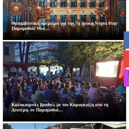
Θριαμβευτική πρεμιέρα για την 7η Λευκή Νύχτα στην
Παραμυθιά: Μια…
Καλοκαιρινές βραδιές με τον Καραγκιόζη απο τη
Δευτέρα, σε Παραμυθιά…