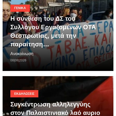
ΓΕΝΙΚΆ
Η σύνθεση του ΔΣ του
Συλλόγου Εργαζομένων ΟΤΑ
Θεσπρωτίας, μετά την
παραίτηση…
Ανακοίνωση
08|08|2026
ΕΚΔΗΛΏΣΕΙΣ
Συγκέντρωση αλληλεγγύης
στον Παλαιστινιακό λαό αυριο