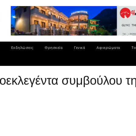
Εκδηλώσεις
Θρησκεία
Γενικά
Αφιερώματα
Το
εοεκλεγέντα συμβούλου τ