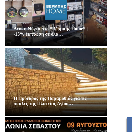
Λευκή Νύχτα στο “Βέρμπης Home” |
-15% έκπτωση σε όλα…
Η Πρόεδρος της Παραμυθιάς για τις
σκάλες της Πλατείας Αγίου…