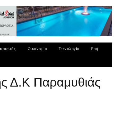
υρισμός
Οικονομία
Τεχνολογία
Ροή
ης Δ.Κ Παραμυθιάς