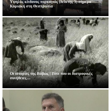
Υψηλός κίνδυνος πυρκαγιάς (δείκτης 3) σήμερα
Κυριακή στη Θεσπρωτία
Οι ιστορίες της Βάβως | Τότε που οι διατροφικές
συνήθειες…