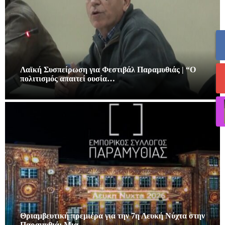
Λαϊκή Συσπείρωση για Φεστιβάλ Παραμυθιάς | “Ο
πολιτισμός απαιτεί ουσία…
Θριαμβευτική πρεμιέρα για την 7η Λευκή Νύχτα στην
Παραμυθιά: Μια…