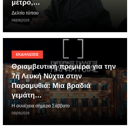
μέτρο,…
Δελτίο τύπου
08|08|2026
ΕΚΔΗΛΏΣΕΙΣ
Θριαμβευτική πρεμιέρα για την
7η Λευκή Νύχτα στην
Παραμυθιά: Μια βραδιά
γεμάτη…
Η συνέχεια σημερα Σάββατο
08|08|2026