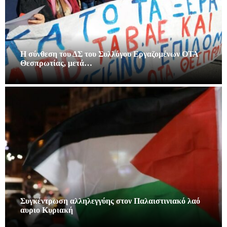
Η σύνθεση του ΔΣ του Συλλόγου Εργαζομένων ΟΤΑ
Θεσπρωτίας, μετά…
Συγκέντρωση αλληλεγγύης στον Παλαιστινιακό λαό
αυριο Κυριακή