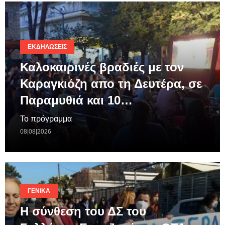
ΕΚΔΗΛΏΣΕΙΣ
Καλοκαιρινές βραδιές με τον
Καραγκιόζη απο τη Δευτέρα, σε
Παραμυθιά και 10…
Το πρόγραμμα
08|08|2026
ΓΕΝΙΚΆ
Η σύνθεση του ΔΣ του