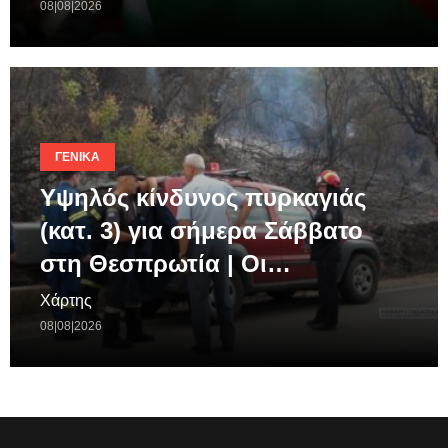
08|08|2026
ΓΕΝΙΚΆ
Υψηλός κίνδυνος πυρκαγιάς
(κατ. 3) για σήμερα Σάββατο
στη Θεσπρωτία | Οι…
Χάρτης
08|08|2026