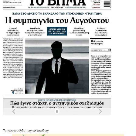
Τα
πρωτοσέλιδα
των
εφημερίδων