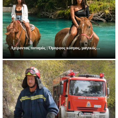
Αχέροντας ποταμός | Όμορφος κόσμος, μαγικός…