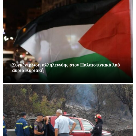
Συγκέντρωση αλληλεγγύης στον Παλαιστινιακό λαό
αυριο Κυριακή