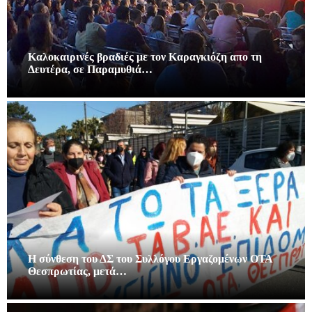
Καλοκαιρινές βραδιές με τον Καραγκιόζη απο τη
Δευτέρα, σε Παραμυθιά…
Η σύνθεση του ΔΣ του Συλλόγου Εργαζομένων ΟΤΑ
Θεσπρωτίας, μετά…