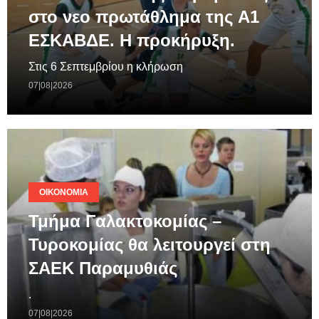
στο νεο πρωτάθλημα της A1
ΕΣΚΑΒΔΕ. Η προκήρυξη.
Στις 6 Σεπτεμβρίου η κλήρωση
07|08|2026
ΟΙΚΟΝΟΜΊΑ
Τμήμα Γαλακτοκομίας –
Τυροκομίας θα λειτουργεί στη
ΣΑΕΚ Παραμυθιάς
.
07|08|2026