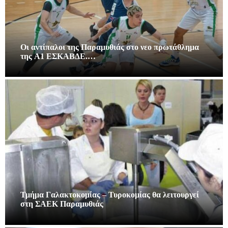
Οι αντίπαλοι της Παραμυθιάς στο νεο πρωτάθλημα
της A1 ΕΣΚΑΒΔΕ.…
Τμήμα Γαλακτοκομίας – Τυροκομίας θα λειτουργεί
στη ΣΑΕΚ Παραμυθιάς