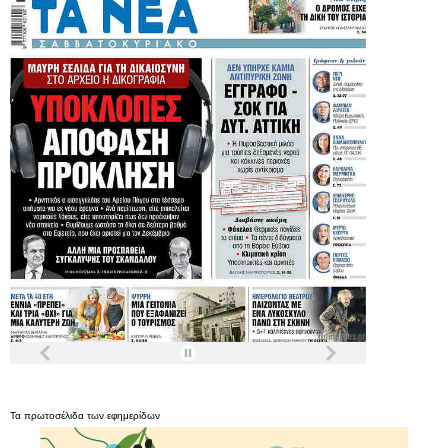
Τα
πρωτοσέλιδα
των
εφημερίδων