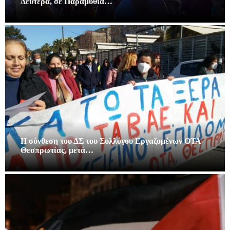
Δευτέρα, σε Παραμυθιά…
Η σύνθεση του ΔΣ του Συλλόγου Εργαζομένων ΟΤΑ
Θεσπρωτίας, μετά…