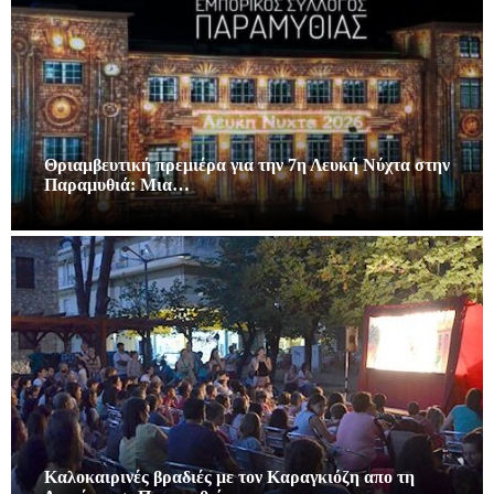
Θριαμβευτική πρεμιέρα για την 7η Λευκή Νύχτα στην
Παραμυθιά: Μια…
Καλοκαιρινές βραδιές με τον Καραγκιόζη απο τη