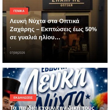
ΓΕΝΙΚΆ
Λευκή Νύχτα στα Οπτικά
Ζαχάρης – Εκπτώσεις έως 50%
σε γυαλιά ηλίου…
.
07|08|2026
ΕΚΔΗΛΏΣΕΙΣ
Τα παιδιά εχουν την δική τους