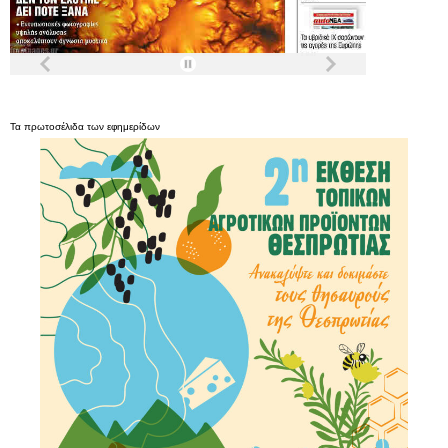
Τα
πρωτοσέλιδα
των
εφημερίδων