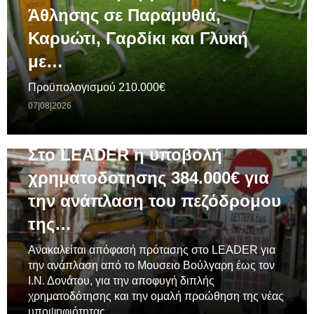
Άθλησης σε Παραμυθιά,
Καρυώτι, Γαρδίκι και Γλυκή
με…
Προϋπολογισμού 210.000€
07|08|2026
ΓΕΝΙΚΆ
Στο LEADER η υποβολή
χρηματοδοτησης 384.000€ για
την ανάπλαση του πεζόδρομου
της…
Ανακαλείται απόφασή πρότασης στο LEADER για
την ανάπλαση από το Μουσειο Βούλγαρη έως τον
Ι.Ν. Δονάτου, για την αποφυγή διπλής
χρηματοδότησης και την ομαλή προώθηση της νέας
υποψηφιότητας.