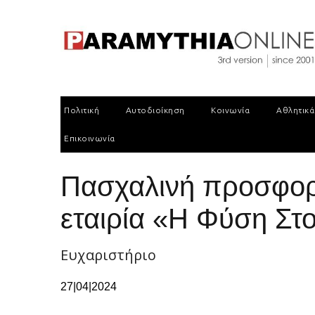
Πολιτική
Αυτοδιοίκηση
Κοινωνία
Αθλητικά
Επικοινωνία
Πασχαλινή προσφορ
εταιρία «Η Φύση Στ
Ευχαριστήριο
27|04|2024