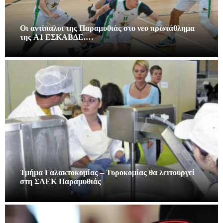
Οι αντίπαλοι της Παραμυθιάς στο νεο πρωτάθλημα
της A1 ΕΣΚΑΒΔΕ.…
Τμήμα Γαλακτοκομίας – Τυροκομίας θα λειτουργεί
στη ΣΑΕΚ Παραμυθιάς