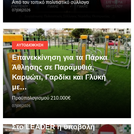
Από τον τοπικό πολιτιστικό σύλλογο
07|08|2026
ΑΥΤΟΔΙΟΊΚΗΣΗ
Επανεκκίνηση για τα Πάρκα
Άθλησης σε Παραμυθιά,
Καρυώτι, Γαρδίκι και Γλυκή
με…
Προϋπολογισμού 210.000€
07|08|2026
ΓΕΝΙΚΆ
Στο LEADER η υποβολή