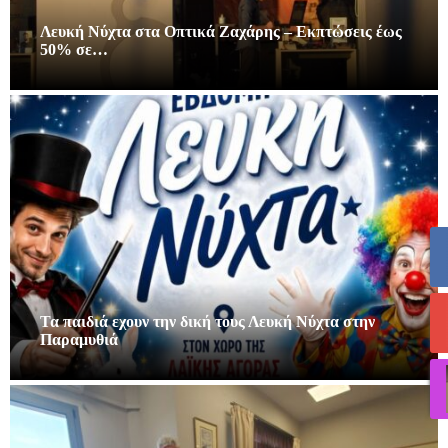
Λευκή Νύχτα στα Οπτικά Ζαχάρης – Εκπτώσεις έως
50% σε…
Τα παιδιά εχουν την δική τους Λευκή Νύχτα στην
Παραμυθιά