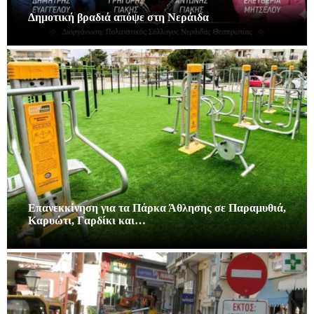
Δημοτική βραδιά απόψε στη Νεράιδα
Επανεκκίνηση για τα Πάρκα Άθλησης σε Παραμυθιά,
Καρυώτι, Γαρδίκι και…