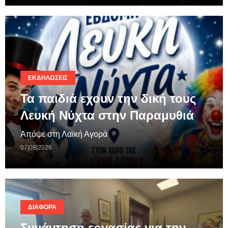
ΕΚΔΗΛΏΣΕΙΣ
Τα παιδιά εχουν την δική τους
Λευκή Νύχτα στην Παραμυθιά
Απόψε στη Λαϊκή Αγορά
07|08|2026
ΔΙΆΦΟΡΑ
Συνάντηση εργασίας για την