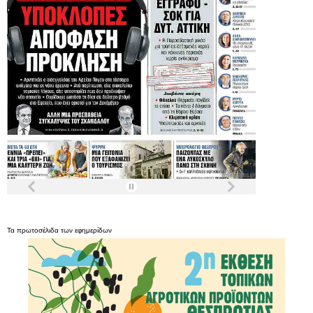
Τα
πρωτοσέλιδα
των
εφημερίδων