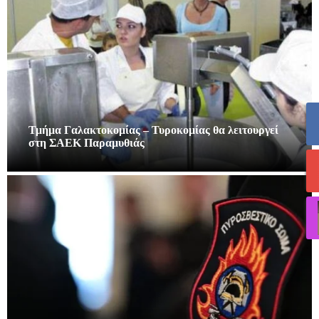
Τμήμα Γαλακτοκομίας – Τυροκομίας θα λειτουργεί
στη ΣΑΕΚ Παραμυθιάς