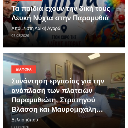
Τα παιδιά εχουν την δική τους
Λευκή Νύχτα στην Παραμυθιά
Απόψε στη Λαϊκή Αγορά
07|08|2026
ΔΙΆΦΟΡΑ
Συνάντηση εργασίας για την
ανάπλαση των πλατειών
Παραμυθιώτη, Στρατηγού
Βλάσση και Μαυρομιχάλη…
Δελτίο τύπου
07|08|2026