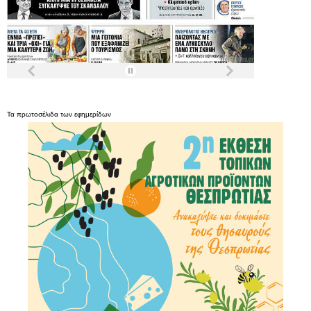
Τα
πρωτοσέλιδα
των
εφημερίδων