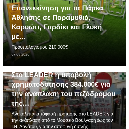
Επανεκκίνηση για τα Πάρκα
Άθλησης σε Παραμυθιά,
Καρυώτι, Γαρδίκι και Γλυκή
με…
Προϋπολογισμού 210.000€
07|08|2026
ΓΕΝΙΚΆ
Στο LEADER η υποβολή
χρηματοδοτησης 384.000€ για
την ανάπλαση του πεζόδρομου
της…
Ανακαλείται απόφασή πρότασης στο LEADER για
την ανάπλαση από το Μουσειο Βούλγαρη έως τον
Ι.Ν. Δονάτου, για την αποφυγή διπλής