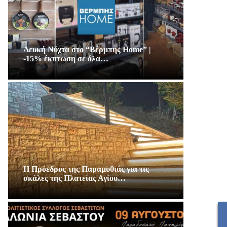
Λευκή Νύχτα στο “Βέρμπης Home” |
-15% έκπτωση σε όλα…
Η Πρόεδρος της Παραμυθιάς για τις
σκάλες της Πλατείας Αγίου…