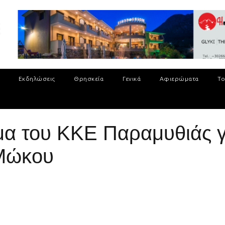
Εκδηλώσεις
Θρησκεία
Γενικά
Αφιερώματα
Το
μα του ΚΚΕ Παραμυθιάς 
 Μώκου