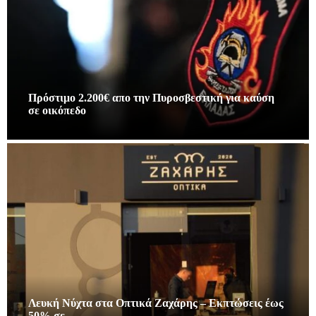
Πρόστιμο 2.200€ απο την Πυροσβεστική για καύση
σε οικόπεδο
Λευκή Νύχτα στα Οπτικά Ζαχάρης – Εκπτώσεις έως
50% σε…