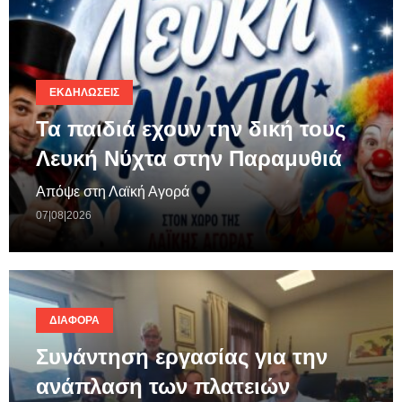
ΕΚΔΗΛΏΣΕΙΣ
Τα παιδιά εχουν την δική τους
Λευκή Νύχτα στην Παραμυθιά
Απόψε στη Λαϊκή Αγορά
07|08|2026
ΔΙΆΦΟΡΑ
Συνάντηση εργασίας για την
ανάπλαση των πλατειών