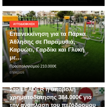
ΑΥΤΟΔΙΟΊΚΗΣΗ
Επανεκκίνηση για τα Πάρκα
Άθλησης σε Παραμυθιά,
Καρυώτι, Γαρδίκι και Γλυκή
με…
Προϋπολογισμού 210.000€
07|08|2026
ΓΕΝΙΚΆ
Στο LEADER η υποβολή
χρηματοδοτησης 384.000€ για
την ανάπλαση του πεζόδρομου