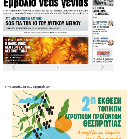
Τα
πρωτοσέλιδα
των
εφημερίδων