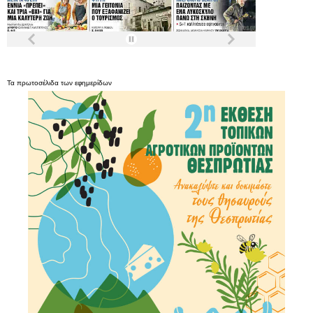
Τα
πρωτοσέλιδα
των
εφημερίδων