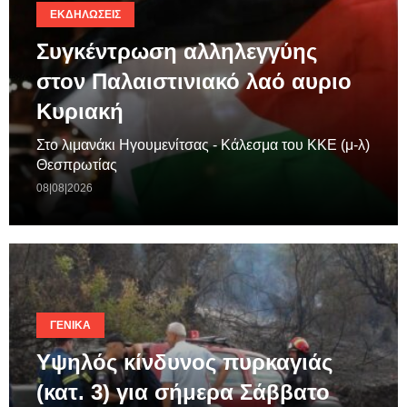
ΕΚΔΗΛΏΣΕΙΣ
Συγκέντρωση αλληλεγγύης
στον Παλαιστινιακό λαό αυριο
Κυριακή
Στο λιμανάκι Ηγουμενίτσας - Κάλεσμα του ΚΚΕ (μ-λ)
Θεσπρωτίας
08|08|2026
ΓΕΝΙΚΆ
Υψηλός κίνδυνος πυρκαγιάς
(κατ. 3) για σήμερα Σάββατο