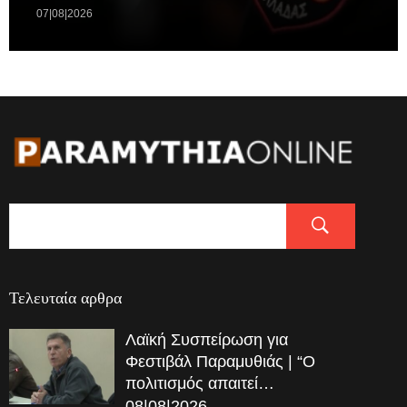
07|08|2026
Τελευταία αρθρα
Λαϊκή Συσπείρωση για
Φεστιβάλ Παραμυθιάς | “Ο
πολιτισμός απαιτεί…
08|08|2026