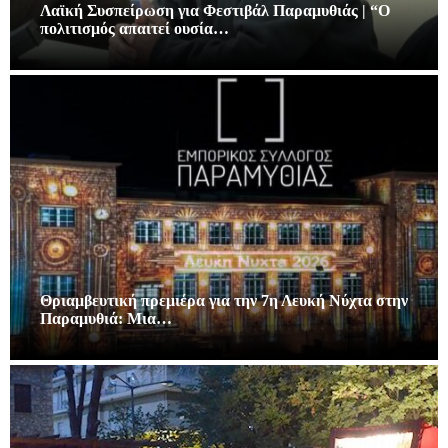
Λαϊκή Συσπείρωση για Φεστιβάλ Παραμυθιάς | “Ο
πολιτισμός απαιτεί ουσία…
Θριαμβευτική πρεμιέρα για την 7η Λευκή Νύχτα στην
Παραμυθιά: Μια…