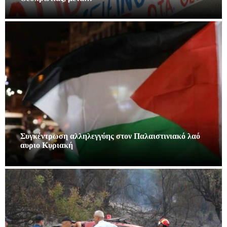
Συγκέντρωση αλληλεγγύης στον Παλαιστινιακό λαό
αυριο Κυριακή