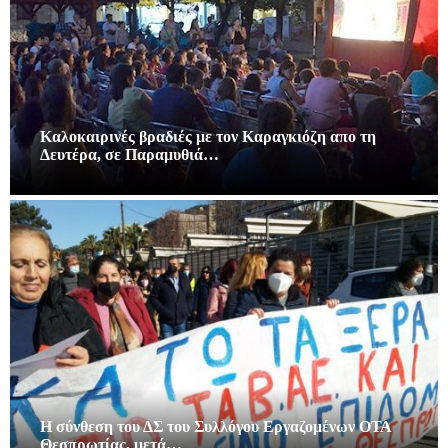
Καλοκαιρινές βραδιές με τον Καραγκιόζη απο τη
Δευτέρα, σε Παραμυθιά…
Η σύνθεση του ΔΣ του Συλλόγου Εργαζομένων ΟΤΑ
Θεσπρωτίας, μετά…