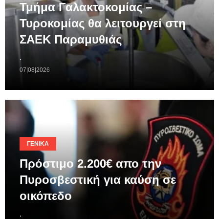
Τμήμα Γαλακτοκομίας –
Τυροκομίας θα λειτουργεί στη
ΣΑΕΚ Παραμυθιάς
.
07|08|2026
ΓΕΝΙΚΆ
Πρόστιμο 2.200€ απο την
Πυροσβεστική για καύση σε
οικόπεδο
.