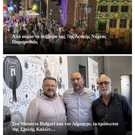
Από αύριο το διήμερο της 7ης Λευκής Νύχτας
Παραμυθιάς
Στο Μουσειο Bulgari και τον Δήμαρχο, εκπρόσωποι
της Σχολής Καλών…