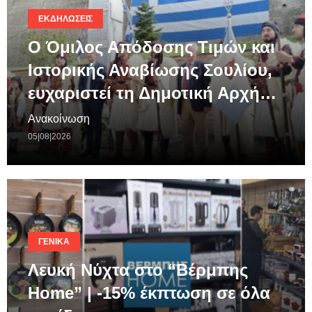
ΕΚΔΗΛΏΣΕΙΣ
Ο Όμιλος Απόδοσης Τιμών και
Ιστορικής Αναβίωσης Σουλίου,
ευχαριστεί τη Δημοτική Αρχή…
Ανακοίνωση
05|08|2026
ΓΕΝΙΚΆ
Λευκή Νύχτα στο “Βέρμπης
Home” | -15% έκπτωση σε όλα