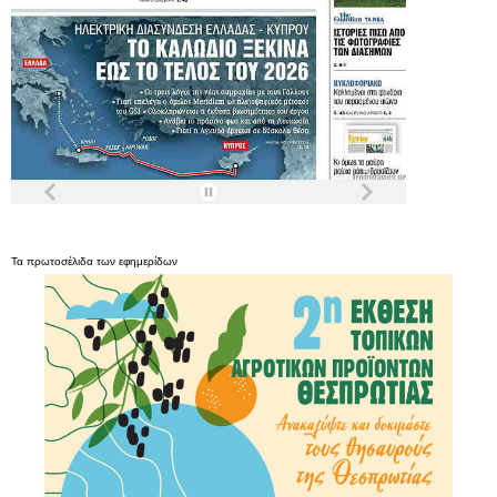
Τα
πρωτοσέλιδα
των
εφημερίδων