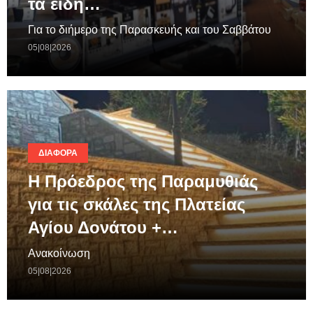
τα είδη…
Για το διήμερο της Παρασκευής και του Σαββάτου
05|08|2026
ΔΙΆΦΟΡΑ
Η Πρόεδρος της Παραμυθιάς
για τις σκάλες της Πλατείας
Αγίου Δονάτου +…
Ανακοίνωση
05|08|2026