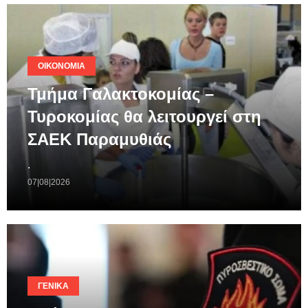
ΟΙΚΟΝΟΜΊΑ
Τμήμα Γαλακτοκομίας –
Τυροκομίας θα λειτουργεί στη
ΣΑΕΚ Παραμυθιάς
.
07|08|2026
ΓΕΝΙΚΆ