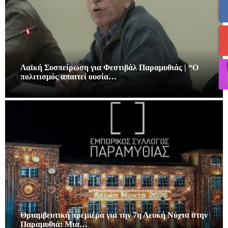
Λαϊκή Συσπείρωση για Φεστιβάλ Παραμυθιάς | “Ο
πολιτισμός απαιτεί ουσία…
Θριαμβευτική πρεμιέρα για την 7η Λευκή Νύχτα στην
Παραμυθιά: Μια…