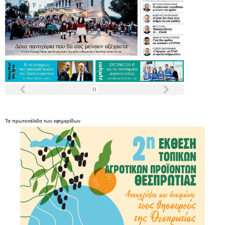
Τα
πρωτοσέλιδα
των
εφημερίδων