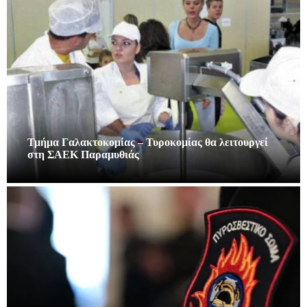
Τμήμα Γαλακτοκομίας – Τυροκομίας θα λειτουργεί
στη ΣΑΕΚ Παραμυθιάς