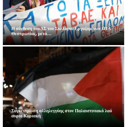
Η σύνθεση του ΔΣ του Συλλόγου Εργαζομένων ΟΤΑ
Θεσπρωτίας, μετά…
Συγκέντρωση αλληλεγγύης στον Παλαιστινιακό λαό
αυριο Κυριακή