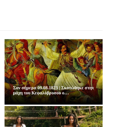
Σαν σήμερα 09.08.1823 | Σκοτώθηκε στην
μάχη του Κεφαλόβρυσου ο…