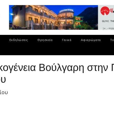
Εκδηλώσεις
Θρησκεία
Γενικά
Αφιερώματα
Το
ικογένεια Βούλγαρη στην 
ου
ίου