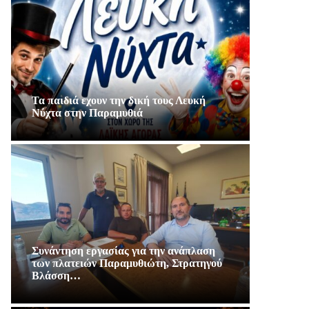
Τα παιδιά εχουν την δική τους Λευκή
Νύχτα στην Παραμυθιά
Συνάντηση εργασίας για την ανάπλαση
των πλατειών Παραμυθιώτη, Στρατηγού
Βλάσση…