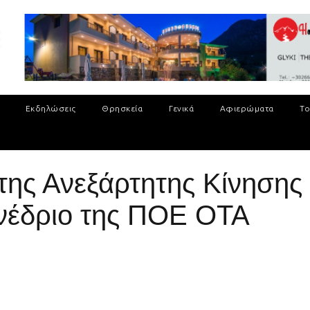
Εκδηλώσεις
Θρησκεία
Γενικά
Αφιερώματα
Το
της Ανεξάρτητης Κίνηση
νέδριο της ΠΟΕ ΟΤΑ