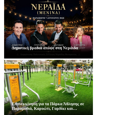
Δημοτική βραδιά απόψε στη Νεράιδα
Επανεκκίνηση για τα Πάρκα Άθλησης σε
Παραμυθιά, Καρυώτι, Γαρδίκι και…