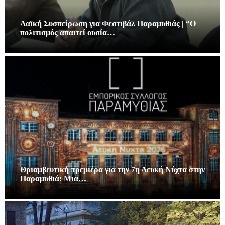
Λαϊκή Συσπείρωση για Φεστιβάλ Παραμυθιάς | “Ο
πολιτισμός απαιτεί ουσία…
Θριαμβευτική πρεμιέρα για την 7η Λευκή Νύχτα στην
Παραμυθιά: Μια…