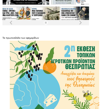
Τα
πρωτοσέλιδα
των
εφημερίδων