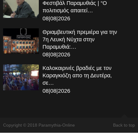
Φεστιβάλ Παραμυθιάς | “Ο
πολιτισμός απαιτεί…
08|08|2026
Θριαμβευτική πρεμιέρα για την
7η Λευκή Νύχτα στην
Παραμυθιά:…
08|08|2026
Καλοκαιρινές βραδιές με τον
Καραγκιόζη απο τη Δευτέρα,
σε…
08|08|2026
Copyright © 2018 Paramythia-Online
Back to top