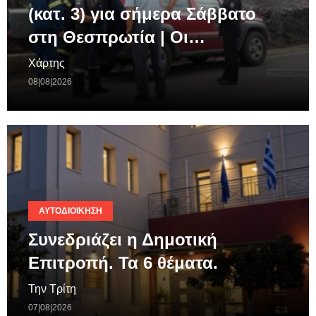
(κατ. 3) για σήμερα Σάββατο
στη Θεσπρωτία | Οι…
Χάρτης
08|08|2026
ΑΥΤΟΔΙΟΊΚΗΣΗ
Συνεδριάζει η Δημοτική
Επιτροπή. Τα 6 θέματα.
Την Τρίτη
07|08|2026