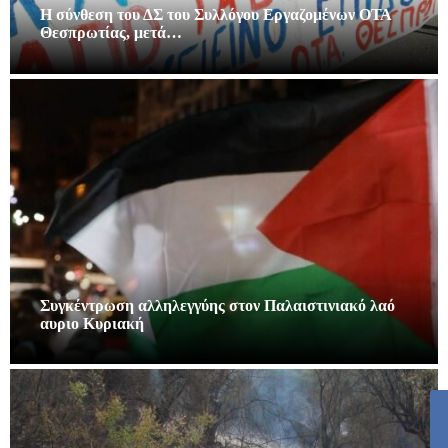
Η σύνθεση του ΔΣ του Συλλόγου Εργαζομένων ΟΤΑ
Θεσπρωτίας, μετά…
Συγκέντρωση αλληλεγγύης στον Παλαιστινιακό λαό
αυριο Κυριακή