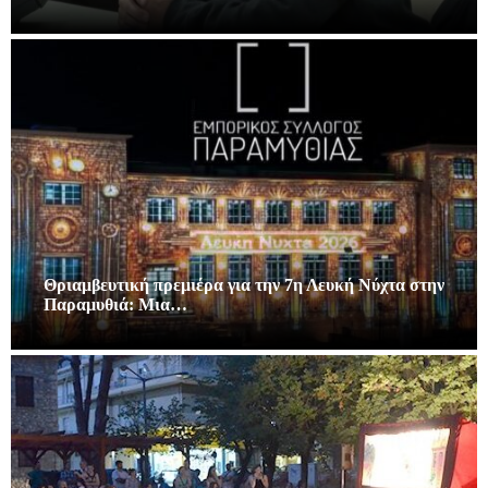
Θριαμβευτική πρεμιέρα για την 7η Λευκή Νύχτα στην
Παραμυθιά: Μια…