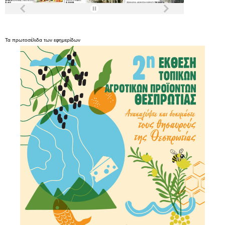
Τα
πρωτοσέλιδα
των
εφημερίδων