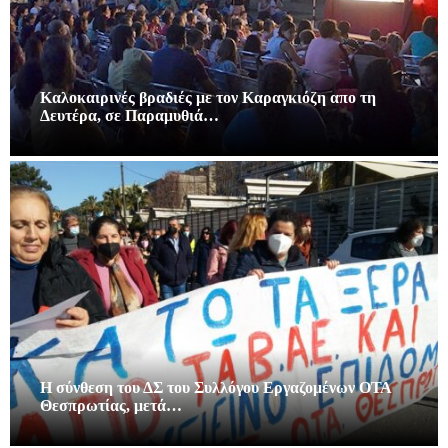
Καλοκαιρινές βραδιές με τον Καραγκιόζη απο τη
Δευτέρα, σε Παραμυθιά…
Η σύνθεση του ΔΣ του Συλλόγου Εργαζομένων ΟΤΑ
Θεσπρωτίας, μετά…