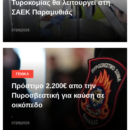
Τυροκομίας θα λειτουργεί στη
ΣΑΕΚ Παραμυθιάς
.
07|08|2026
ΓΕΝΙΚΆ
Πρόστιμο 2.200€ απο την
Πυροσβεστική για καύση σε
οικόπεδο
.
07|08|2026