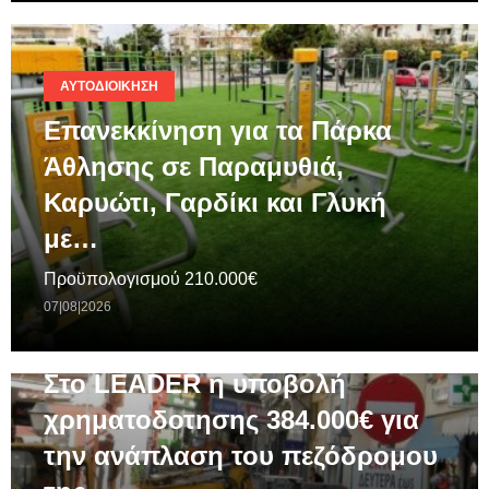
ΑΥΤΟΔΙΟΊΚΗΣΗ
Επανεκκίνηση για τα Πάρκα
Άθλησης σε Παραμυθιά,
Καρυώτι, Γαρδίκι και Γλυκή
με…
Προϋπολογισμού 210.000€
07|08|2026
ΓΕΝΙΚΆ
Στο LEADER η υποβολή
χρηματοδοτησης 384.000€ για
την ανάπλαση του πεζόδρομου