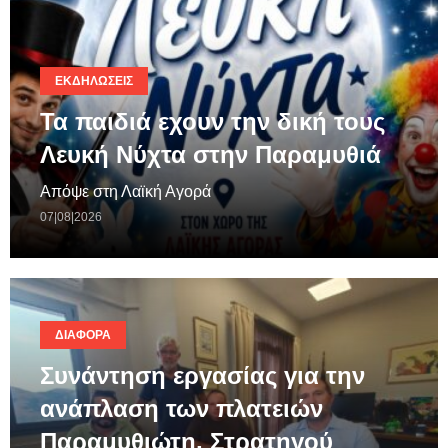
ΕΚΔΗΛΏΣΕΙΣ
Τα παιδιά εχουν την δική τους
Λευκή Νύχτα στην Παραμυθιά
Απόψε στη Λαϊκή Αγορά
07|08|2026
ΔΙΆΦΟΡΑ
Συνάντηση εργασίας για την
ανάπλαση των πλατειών
Παραμυθιώτη, Στρατηγού