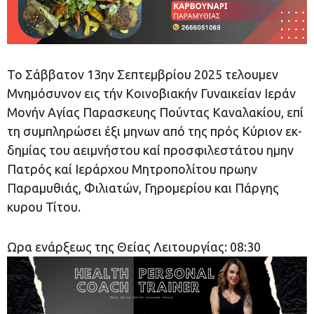
Το Σάβ­βα­τον 13ην Σε­πτεμ­βρί­ου 2025 τε­λουμεν
Μνη­μό­συ­νον εις τήν Κοι­νο­βι­α­κήν Γυ­ναι­κεί­αν Ι­ε­ράν
Μο­νήν Α­γί­ας Πα­ρα­σκευ­ης Πούν­τας Κα­να­λα­κί­ου, ε­πί
τη συμ­πλη­ρώ­σει έξι μη­νων από της πρός Κύ­ρι­ον εκ­
δη­μί­ας του αει­μνή­στου καί προ­σφι­λε­στά­του η­μην
Πα­τρός καί Ιε­ράρ­χου Μητροπολίτου πρωην
Παραμυθιάς, Φιλιατών, Γηρομερίου και Πάργης
κυρου Τίτου.
Ωρα ενάρξεως της Θείας Λειτουργίας: 08:30