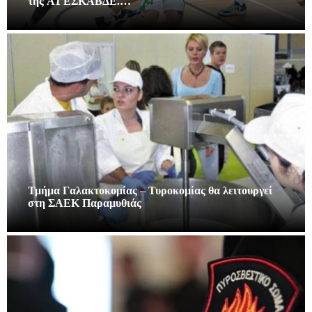
της A1 ΕΣΚΑΒΔΕ.…
Τμήμα Γαλακτοκομίας – Τυροκομίας θα λειτουργεί
στη ΣΑΕΚ Παραμυθιάς