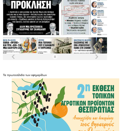
Τα
πρωτοσέλιδα
των
εφημερίδων