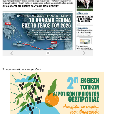
Τα
πρωτοσέλιδα
των
εφημερίδων