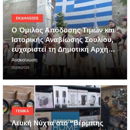
ΕΚΔΗΛΏΣΕΙΣ
Ο Όμιλος Απόδοσης Τιμών και
Ιστορικής Αναβίωσης Σουλίου,
ευχαριστεί τη Δημοτική Αρχή…
Ανακοίνωση
05|08|2026
ΓΕΝΙΚΆ
Λευκή Νύχτα στο “Βέρμπης