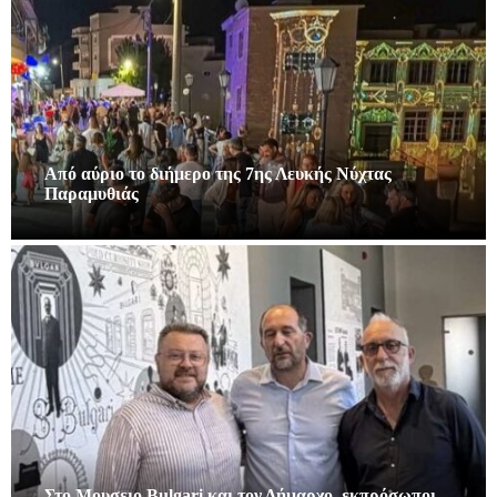
Από αύριο το διήμερο της 7ης Λευκής Νύχτας
Παραμυθιάς
Στο Μουσειο Bulgari και τον Δήμαρχο, εκπρόσωποι