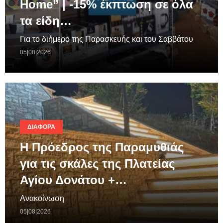
Home” | -15% έκπτωση σε όλα
τα είδη…
Για το διήμερο της Παρασκευής και του Σαββάτου
05|08|2026
ΔΙΆΦΟΡΑ
Η Πρόεδρος της Παραμυθιάς
για τις σκάλες της Πλατείας
Αγίου Δονάτου +…
Ανακοίνωση
05|08|2026