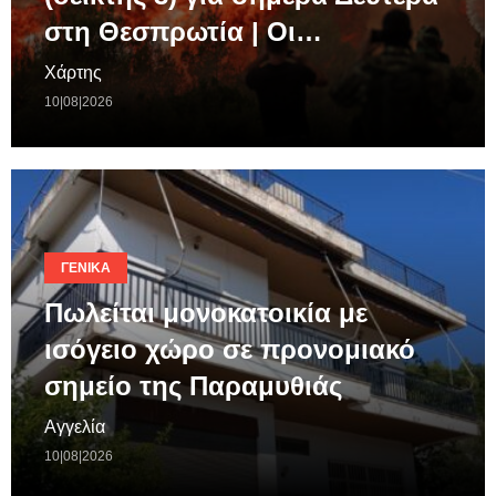
στη Θεσπρωτία | Οι…
Χάρτης
10|08|2026
ΓΕΝΙΚΆ
Πωλείται μονοκατοικία με
ισόγειο χώρο σε προνομιακό
σημείο της Παραμυθιάς
Αγγελία
10|08|2026