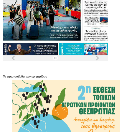
Τα
πρωτοσέλιδα
των
εφημερίδων