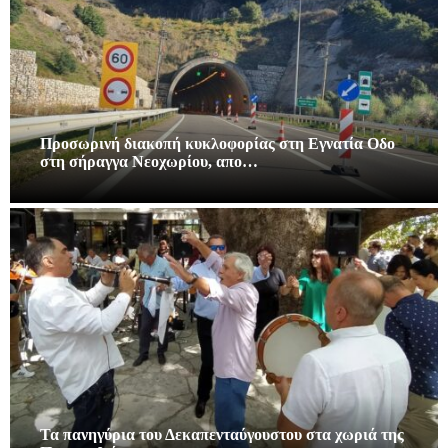
Προσωρινή διακοπή κυκλοφορίας στη Εγνατία Οδο
στη σήραγγα Νεοχωρίου, απο…
Τα πανηγύρια του Δεκαπενταύγουστου στα χωριά της