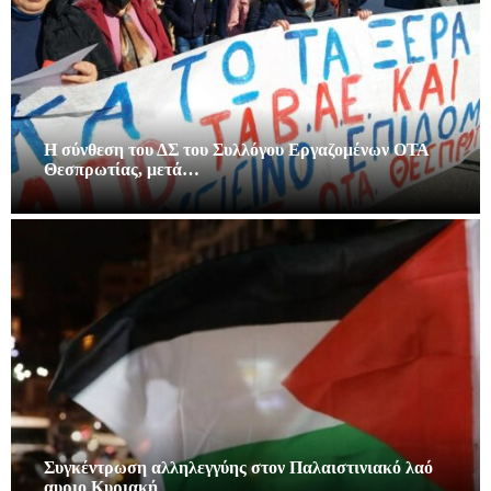
Η σύνθεση του ΔΣ του Συλλόγου Εργαζομένων ΟΤΑ
Θεσπρωτίας, μετά…
Συγκέντρωση αλληλεγγύης στον Παλαιστινιακό λαό
αυριο Κυριακή