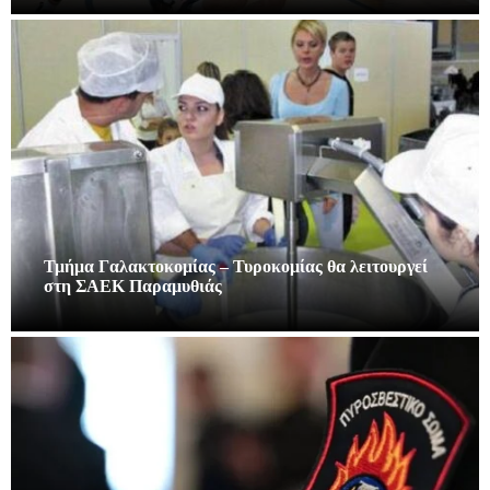
Τμήμα Γαλακτοκομίας – Τυροκομίας θα λειτουργεί
στη ΣΑΕΚ Παραμυθιάς