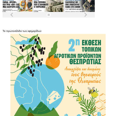
Τα
πρωτοσέλιδα
των
εφημερίδων