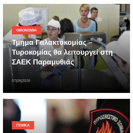
ΟΙΚΟΝΟΜΊΑ
Τμήμα Γαλακτοκομίας –
Τυροκομίας θα λειτουργεί στη
ΣΑΕΚ Παραμυθιάς
.
07|08|2026
ΓΕΝΙΚΆ