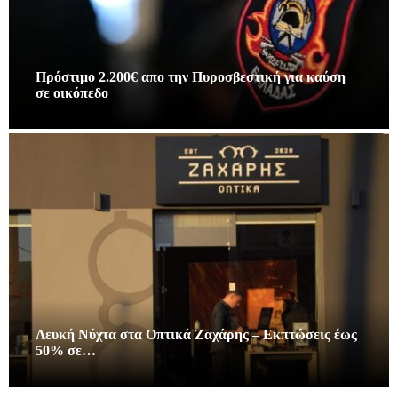
Πρόστιμο 2.200€ απο την Πυροσβεστική για καύση
σε οικόπεδο
Λευκή Νύχτα στα Οπτικά Ζαχάρης – Εκπτώσεις έως
50% σε…