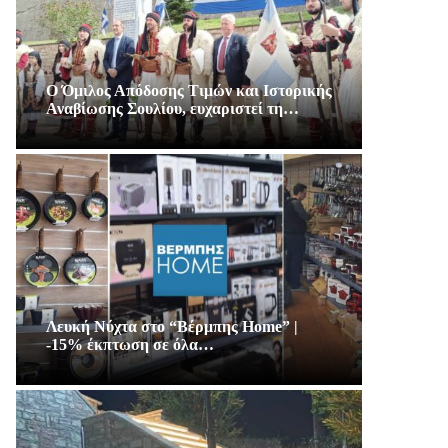
Ο Όμιλος Απόδοσης Τιμών και Ιστορικής
Αναβίωσης Σουλίου, ευχαριστεί τη…
Λευκή Νύχτα στο “Βέρμπης Home” |
-15% έκπτωση σε όλα…