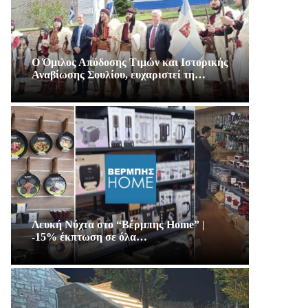
Ο Όμιλος Απόδοσης Τιμών και Ιστορικής
Αναβίωσης Σουλίου, ευχαριστεί τη…
Λευκή Νύχτα στο “Βέρμπης Home” |
-15% έκπτωση σε όλα…