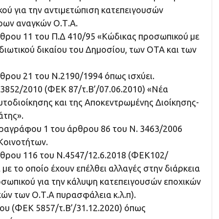
ύ για την αντιμετώπιση κατεπειγουσών
ρων αναγκών Ο.Τ.Α.
άρθρου 11 του Π.Δ 410/95 «Κώδικας προσωπικού με
διωτικού δικαίου του Δημοσίου, των ΟΤΑ και των
ρθρου 21 του Ν.2190/1994 όπως ισχύει.
. 3852/2010 (ΦΕΚ 87/τ.Β’/07.06.2010) «Νέα
υτοδιοίκησης και της Αποκεντρωμένης Διοίκησης-
άτης».
παραγράφου 1 του άρθρου 86 του Ν. 3463/2006
Κοινοτήτων.
ρθρου 116 του Ν.4547/12.6.2018 (ΦΕΚ102/
με το οποίο έχουν επέλθει αλλαγές στην διάρκεια
ωπικού για την κάλυψη κατεπειγουσών εποχικών
ών των Ο.Τ.Α πυρασφάλεια κ.λ.π).
ίου (ΦΕΚ 5857/τ.Β’/31.12.2020) όπως