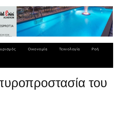
υρισμός
Οικονομία
Τεχνολογία
Ροή
πυροπροστασία του