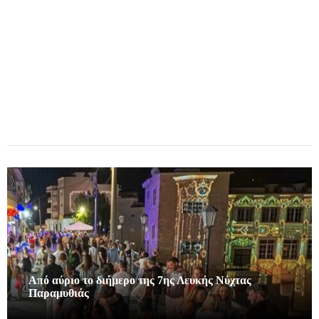
Από αύριο το διήμερο της 7ης Λευκής Νύχτας
Παραμυθιάς