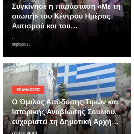
Συγκίνησε η παράσταση «Με τη
σιωπή» του Κέντρου Ημέρας
Αυτισμού και του…
.
06|08|2026
ΕΚΔΗΛΏΣΕΙΣ
Ο Όμιλος Απόδοσης Τιμών και
Ιστορικής Αναβίωσης Σουλίου,
ευχαριστεί τη Δημοτική Αρχή…
Ανακοίνωση