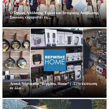
Ο Όμιλος Απόδοσης Τιμών και Ιστορικής Αναβίωσης
Σουλίου, ευχαριστεί τη…
Λευκή Νύχτα στο “Βέρμπης Home” | -15% έκπτωση
σε όλα…