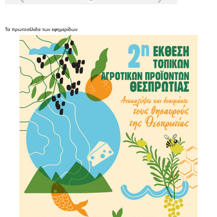
Τα
πρωτοσέλιδα
των
εφημερίδων