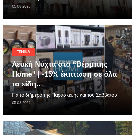
05|08|2026
ΓΕΝΙΚΆ
Λευκή Νύχτα στο “Βέρμπης
Home” | -15% έκπτωση σε όλα
τα είδη…
Για το διήμερο της Παρασκευής και του Σαββάτου
05|08|2026