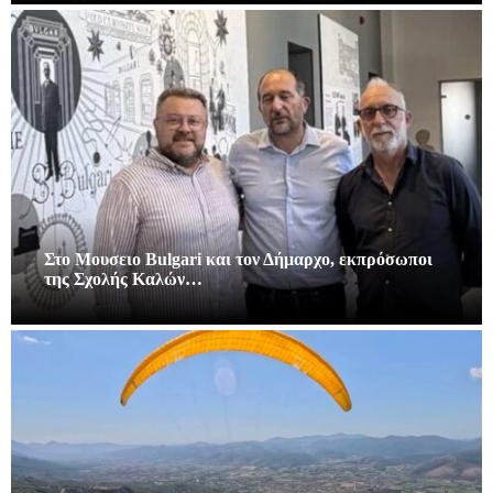
Στο Μουσειο Bulgari και τον Δήμαρχο, εκπρόσωποι
της Σχολής Καλών…