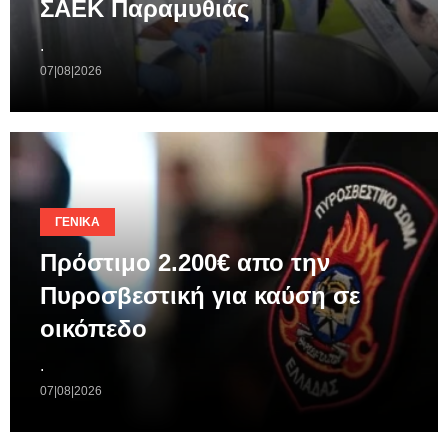
ΣΑΕΚ Παραμυθιάς
.
07|08|2026
ΓΕΝΙΚΆ
Πρόστιμο 2.200€ απο την
Πυροσβεστική για καύση σε
οικόπεδο
.
07|08|2026