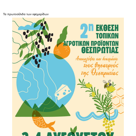
Τα
πρωτοσέλιδα
των
εφημερίδων