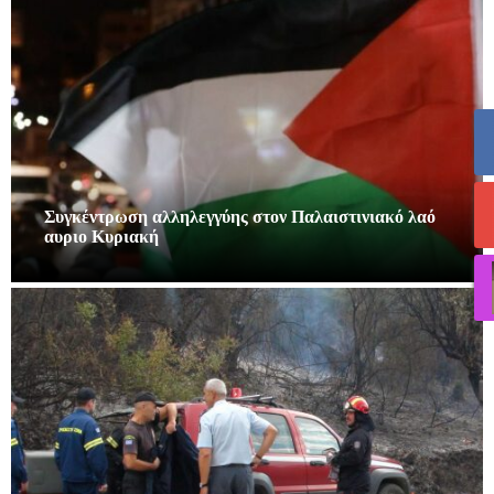
Συγκέντρωση αλληλεγγύης στον Παλαιστινιακό λαό
αυριο Κυριακή