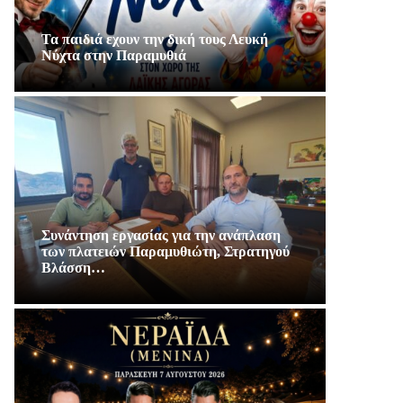
Τα παιδιά εχουν την δική τους Λευκή
Νύχτα στην Παραμυθιά
Συνάντηση εργασίας για την ανάπλαση
των πλατειών Παραμυθιώτη, Στρατηγού
Βλάσση…