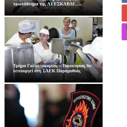
πρωτάθλημα της A1 ΕΣΚΑΒΔΕ.…
Τμήμα Γαλακτοκομίας – Τυροκομίας θα
λειτουργεί στη ΣΑΕΚ Παραμυθιάς