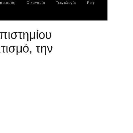
υρισμός
Οικονομία
Τεχνολογία
Ροή
πιστημίου
τισμό, την