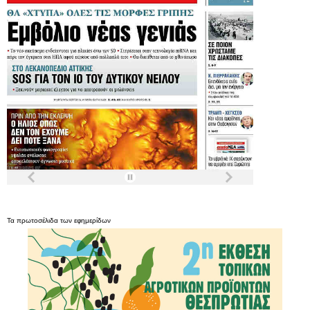
Τα
πρωτοσέλιδα
των
εφημερίδων