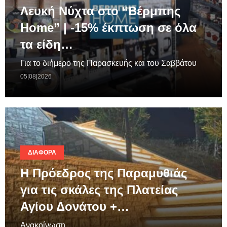
Λευκή Νύχτα στο “Βέρμπης
Home” | -15% έκπτωση σε όλα
τα είδη…
Για το διήμερο της Παρασκευής και του Σαββάτου
05|08|2026
ΔΙΆΦΟΡΑ
Η Πρόεδρος της Παραμυθιάς
για τις σκάλες της Πλατείας
Αγίου Δονάτου +…
Ανακοίνωση