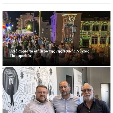
Από αύριο το διήμερο της 7ης Λευκής Νύχτας
Παραμυθιάς