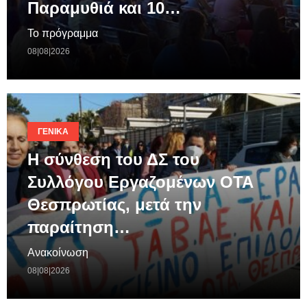
Παραμυθιά και 10…
Το πρόγραμμα
08|08|2026
ΓΕΝΙΚΆ
Η σύνθεση του ΔΣ του
Συλλόγου Εργαζομένων ΟΤΑ
Θεσπρωτίας, μετά την
παραίτηση…
Ανακοίνωση
08|08|2026