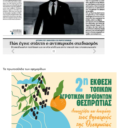
Τα
πρωτοσέλιδα
των
εφημερίδων