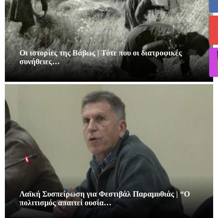
Οι ιστορίες της Βάβως | Τότε που οι διατροφικές
συνήθειες…
Λαϊκή Συσπείρωση για Φεστιβάλ Παραμυθιάς | “Ο
πολιτισμός απαιτεί ουσία…