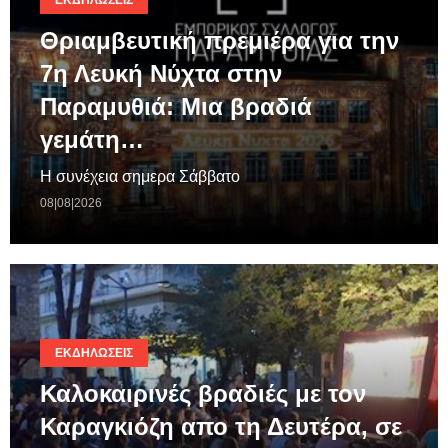
Θριαμβευτική πρεμιέρα για την
7η Λευκή Νύχτα στην
Παραμυθιά: Μια βραδιά
γεμάτη…
Η συνέχεια σημερα Σάββατο
08|08|2026
ΕΚΔΗΛΏΣΕΙΣ
Καλοκαιρινές βραδιές με τον
Καραγκιόζη απο τη Δευτέρα, σε