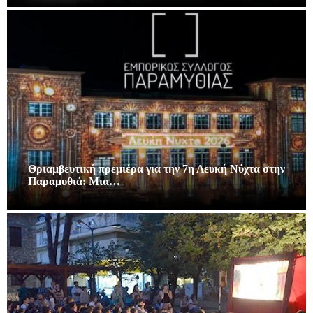
Θριαμβευτική πρεμιέρα για την 7η Λευκή Νύχτα στην
Παραμυθιά: Μια…