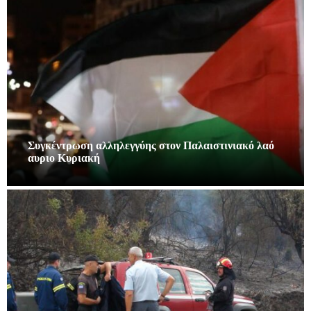
Συγκέντρωση αλληλεγγύης στον Παλαιστινιακό λαό
αυριο Κυριακή