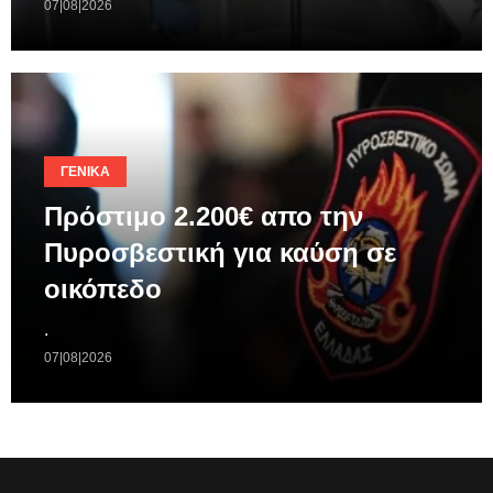
07|08|2026
ΓΕΝΙΚΆ
Πρόστιμο 2.200€ απο την
Πυροσβεστική για καύση σε
οικόπεδο
.
07|08|2026