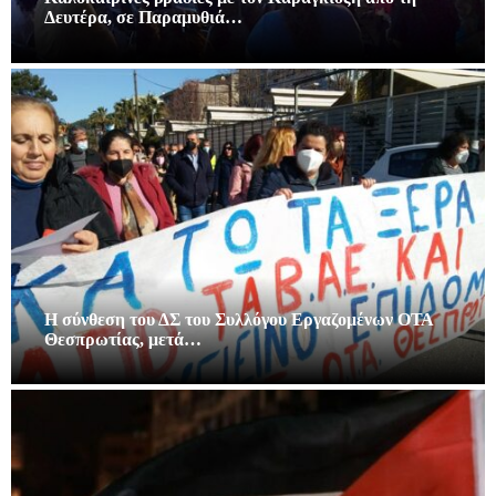
Δευτέρα, σε Παραμυθιά…
Η σύνθεση του ΔΣ του Συλλόγου Εργαζομένων ΟΤΑ
Θεσπρωτίας, μετά…