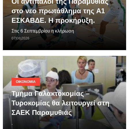
Οι αντίπαλοι της Παραμυθιάς
στο νεο πρωτάθλημα της A1
ΕΣΚΑΒΔΕ. Η προκήρυξη.
Στις 6 Σεπτεμβρίου η κλήρωση
07|08|2026
ΟΙΚΟΝΟΜΊΑ
Τμήμα Γαλακτοκομίας –
Τυροκομίας θα λειτουργεί στη
ΣΑΕΚ Παραμυθιάς
.