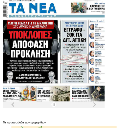
Τα
πρωτοσέλιδα
των
εφημερίδων