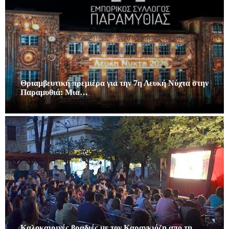
Θριαμβευτική πρεμιέρα για την 7η Λευκή Νύχτα στην
Παραμυθιά: Μια…
Καλοκαιρινές βραδιές με τον Καραγκιόζη απο τη