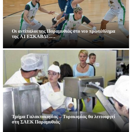
Οι αντίπαλοι της Παραμυθιάς στο νεο πρωτάθλημα
της A1 ΕΣΚΑΒΔΕ.…
Τμήμα Γαλακτοκομίας – Τυροκομίας θα λειτουργεί
στη ΣΑΕΚ Παραμυθιάς