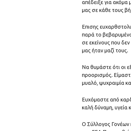
απέδειξε για ακόμα 
μας σε κάθε τους βή
Επισης ευχαρθστολυ
παρά το βεβαρυμένο
σε εκείνους που δε
μας ήταν μαζί τους.
Να θυμάστε ότι οι ε
προορισμός. Είμαστ
μυαλό, ψυχραιμία κα
Ευχόμαστε από καρδ
καλή δύναμη, υγεία 
Ο Σύλλογος Γονέων