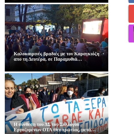
Καλοκαιρινές βραδιές με τον Καραγκιόζη
απο τη Δευτέρα, σε Παραμυθιά…
Η σύνθεση του ΔΣ του Συλλόγου
Εργαζομένων ΟΤΑ Θεσπρωτίας, μετά…