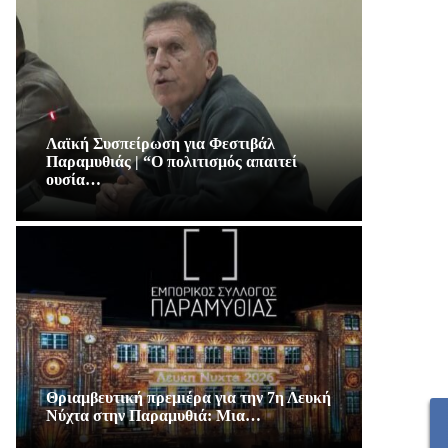
Λαϊκή Συσπείρωση για Φεστιβάλ
Παραμυθιάς | “Ο πολιτισμός απαιτεί
ουσία…
Θριαμβευτική πρεμιέρα για την 7η Λευκή
Νύχτα στην Παραμυθιά: Μια…