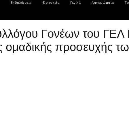
Εκδηλώσεις
Θρησκεία
Γενικά
Αφιερώματα
Το
υλλόγου Γονέων του ΓΕΛ 
ς ομαδικής προσευχής τ