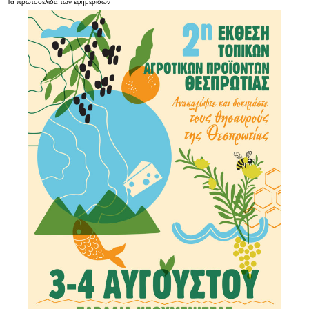
Τα
πρωτοσέλιδα
των
εφημερίδων