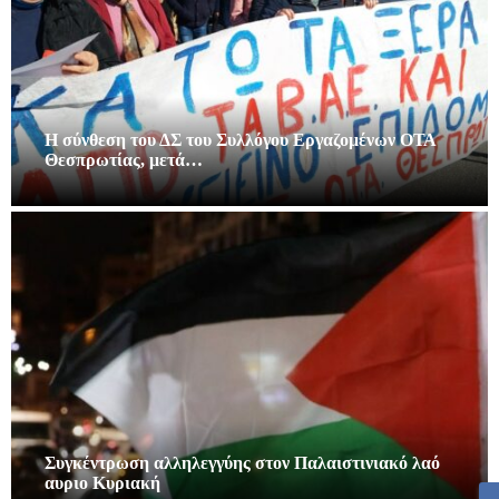
Η σύνθεση του ΔΣ του Συλλόγου Εργαζομένων ΟΤΑ
Θεσπρωτίας, μετά…
Συγκέντρωση αλληλεγγύης στον Παλαιστινιακό λαό
αυριο Κυριακή