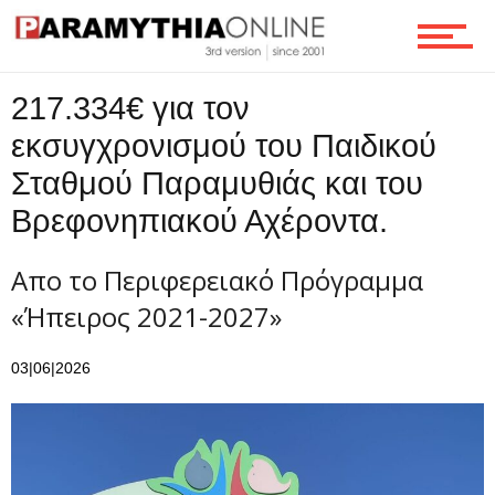
Ροή
217.334€ για τον
Επικοινωνία
εκσυγχρονισμού του Παιδικού
Σταθμού Παραμυθιάς και του
Βρεφονηπιακού Αχέροντα.
Απο το Περιφερειακό Πρόγραμμα
«Ήπειρος 2021-2027»
03|06|2026