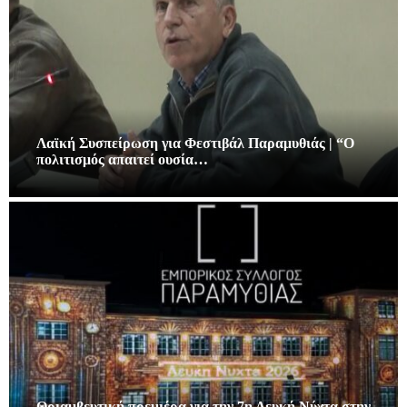
Λαϊκή Συσπείρωση για Φεστιβάλ Παραμυθιάς | “Ο
πολιτισμός απαιτεί ουσία…
Θριαμβευτική πρεμιέρα για την 7η Λευκή Νύχτα στην