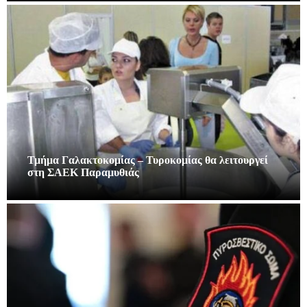
Τμήμα Γαλακτοκομίας – Τυροκομίας θα λειτουργεί
στη ΣΑΕΚ Παραμυθιάς