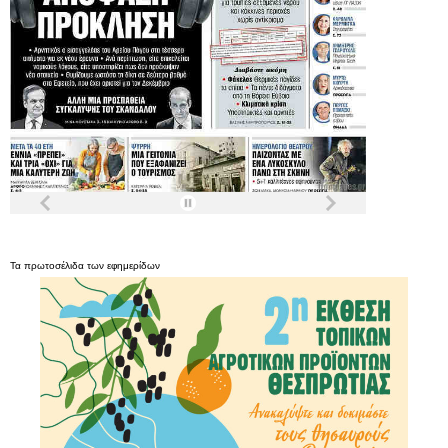
Τα
πρωτοσέλιδα
των
εφημερίδων