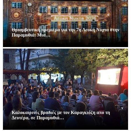
Θριαμβευτική πρεμιέρα για την 7η Λευκή Νύχτα στην
Παραμυθιά: Μια…
Καλοκαιρινές βραδιές με τον Καραγκιόζη απο τη
Δευτέρα, σε Παραμυθιά…