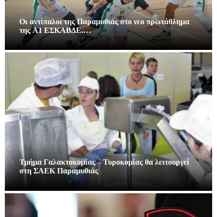
Οι αντίπαλοι της Παραμυθιάς στο νεο πρωτάθλημα
της A1 ΕΣΚΑΒΔΕ.…
Τμήμα Γαλακτοκομίας – Τυροκομίας θα λειτουργεί
στη ΣΑΕΚ Παραμυθιάς