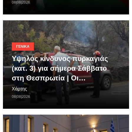
08|08|2026
ΓΕΝΙΚΆ
Υψηλός κίνδυνος πυρκαγιάς
(κατ. 3) για σήμερα Σάββατο
στη Θεσπρωτία | Οι…
Χάρτης
08|08|2026