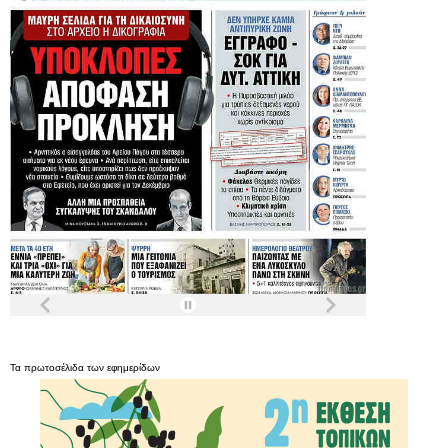
Τα
πρωτοσέλιδα
των
εφημερίδων