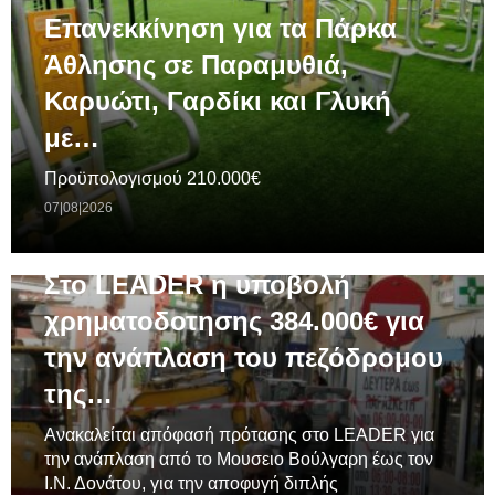
Επανεκκίνηση για τα Πάρκα
Άθλησης σε Παραμυθιά,
Καρυώτι, Γαρδίκι και Γλυκή
με…
Προϋπολογισμού 210.000€
07|08|2026
ΓΕΝΙΚΆ
Στο LEADER η υποβολή
χρηματοδοτησης 384.000€ για
την ανάπλαση του πεζόδρομου
της…
Ανακαλείται απόφασή πρότασης στο LEADER για
την ανάπλαση από το Μουσειο Βούλγαρη έως τον
Ι.Ν. Δονάτου, για την αποφυγή διπλής