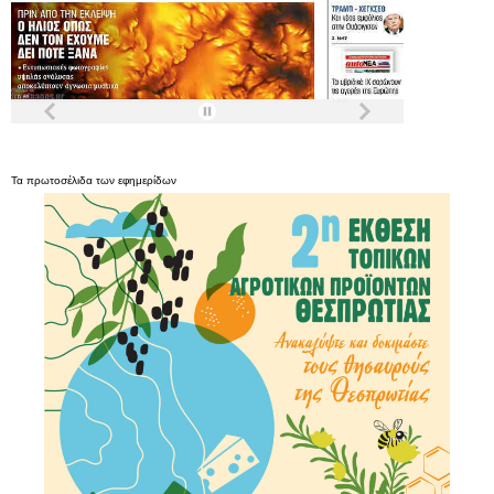
Τα
πρωτοσέλιδα
των
εφημερίδων