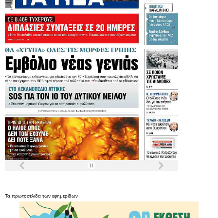
Τα
πρωτοσέλιδα
των
εφημερίδων