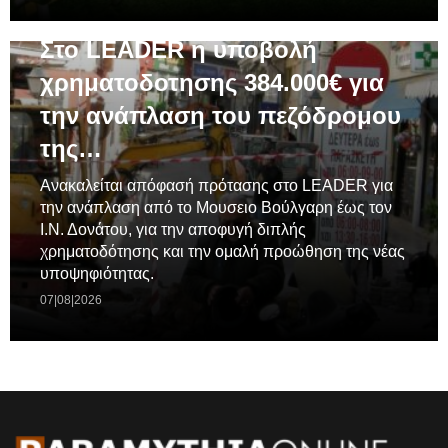
ΓΕΝΙΚΆ
Στο LEADER η υποβολή
χρηματοδοτησης 384.000€ για
την ανάπλαση του πεζόδρομου
της…
Ανακαλείται απόφασή πρότασης στο LEADER για
την ανάπλαση από το Μουσειο Βούλγαρη έως τον
Ι.Ν. Δονάτου, για την αποφυγή διπλής
χρηματοδότησης και την ομαλή προώθηση της νέας
υποψηφιότητας.
07|08|2026