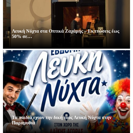
Λευκή Νύχτα στα Οπτικά Ζαχάρης – Εκπτώσεις έως
50% σε…
Τα παιδιά εχουν την δική τους Λευκή Νύχτα στην
Παραμυθιά