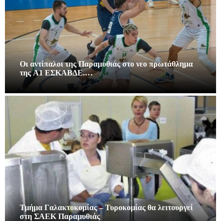
Οι αντίπαλοι της Παραμυθιάς στο νεο πρωτάθλημα
της A1 ΕΣΚΑΒΔΕ.…
Τμήμα Γαλακτοκομίας – Τυροκομίας θα λειτουργεί
στη ΣΑΕΚ Παραμυθιάς