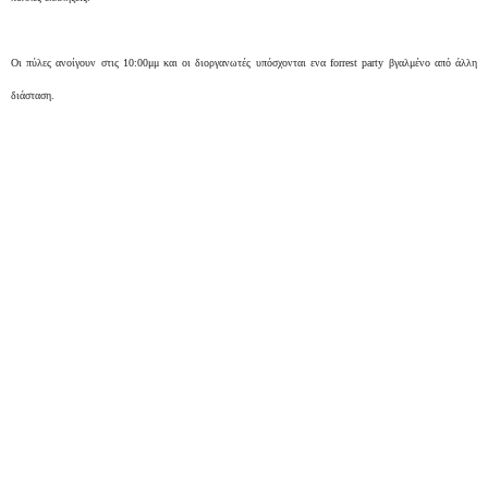
Οι πύλες ανοίγουν στις 10:00μμ και οι διοργανωτές υπόσχονται ενα forrest party βγαλμένo από άλλη
διάσταση.