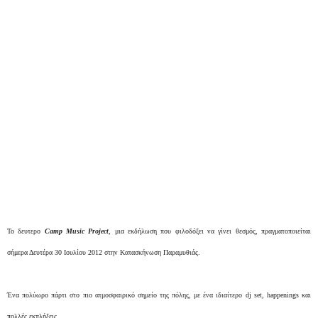
Το δευτερο
Camp Music Project
, μια εκδήλωση που φιλοδόξει να γίνει θεσμός, πραγματοποιείται
σήμερα Δευτέρα 30 Ιουλίου 2012 στην Κατασκήνωση Παραμυθιάς.
Ένα πολύωρο πάρτι στο πιο ατμοσφαιρικό σημείο της πόλης, με ένα ιδιαίτερο dj set, happenings και
πολλές εκπλήξεις.