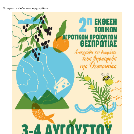
Τα
πρωτοσέλιδα
των
εφημερίδων