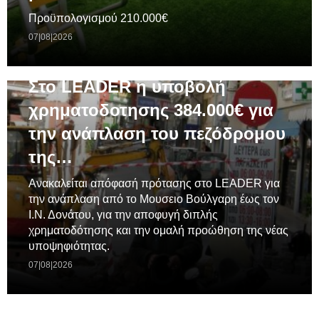
Προϋπολογισμού 210.000€
07|08|2026
ΓΕΝΙΚΆ
Στο LEADER η υποβολή
χρηματοδοτησης 384.000€ για
την ανάπλαση του πεζόδρομου
της…
Ανακαλείται απόφασή πρότασης στο LEADER για
την ανάπλαση από το Μουσειο Βούλγαρη έως τον
Ι.Ν. Δονάτου, για την αποφυγή διπλής
χρηματοδότησης και την ομαλή προώθηση της νέας
υποψηφιότητας.
07|08|2026