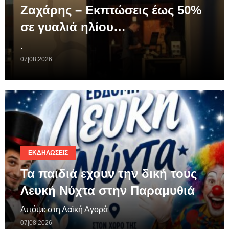
Ζαχάρης – Εκπτώσεις έως 50%
σε γυαλιά ηλίου…
.
07|08|2026
ΕΚΔΗΛΏΣΕΙΣ
Τα παιδιά εχουν την δική τους
Λευκή Νύχτα στην Παραμυθιά
Απόψε στη Λαϊκή Αγορά
07|08|2026