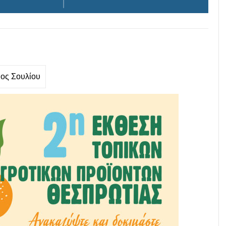
ος Σουλίου