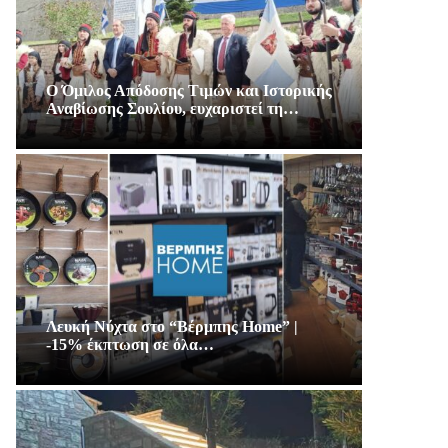
Ο Όμιλος Απόδοσης Τιμών και Ιστορικής
Αναβίωσης Σουλίου, ευχαριστεί τη…
Λευκή Νύχτα στο “Βέρμπης Home” |
-15% έκπτωση σε όλα…