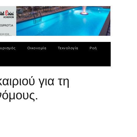
υρισμός
Οικονομία
Τεχνολογία
Ροή
αιριού για τη
νόμους.