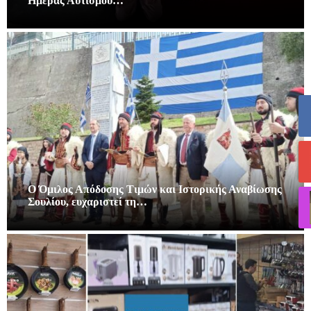
Ημέρας Αυτισμού…
Ο Όμιλος Απόδοσης Τιμών και Ιστορικής Αναβίωσης
Σουλίου, ευχαριστεί τη…