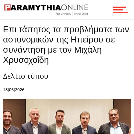
Ροή
Επι τάπητος τα προβλήματα των
Επικοινωνία
αστυνομικών της Ηπείρου σε
συνάντηση με τον Μιχάλη
Χρυσοχοΐδη
Δελ΄τιο τύπου
13|06|2026