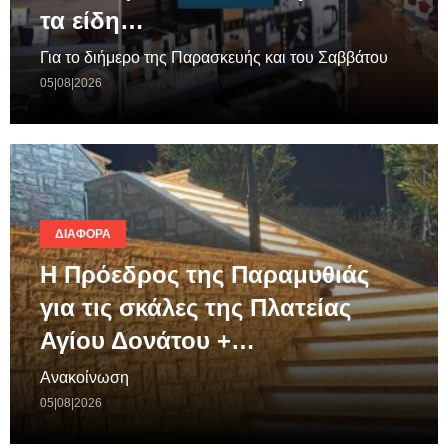
τα είδη…
Για το διήμερο της Παρασκευής και του Σαββάτου
05|08|2026
ΔΙΆΦΟΡΑ
Η Πρόεδρος της Παραμυθιάς
για τις σκάλες της Πλατείας
Αγίου Δονάτου +…
Ανακοίνωση
05|08|2026