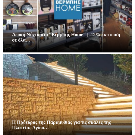
Λευκή Νύχτα στο “Βέρμπης Home” | -15% έκπτωση
σε όλα…
Η Πρόεδρος της Παραμυθιάς για τις σκάλες της
Πλατείας Αγίου…