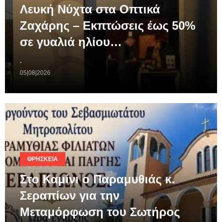
Λευκή Νύχτα στα Οπτικά
Ζαχάρης – Εκπτώσεις έως 50%
σε γυαλιά ηλίου…
.
05|08|2026
ΘΡΗΣΚΕΊΑ
Στο Καμίνι ο Παραμυθιάς κ.
Σεραπίων για την
Μεταμόρφωση του Σωτήρος