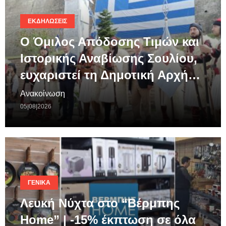
ΕΚΔΗΛΏΣΕΙΣ
Ο Όμιλος Απόδοσης Τιμών και
Ιστορικής Αναβίωσης Σουλίου,
ευχαριστεί τη Δημοτική Αρχή…
Ανακοίνωση
05|08|2026
ΓΕΝΙΚΆ
Λευκή Νύχτα στο “Βέρμπης
Home” | -15% έκπτωση σε όλα