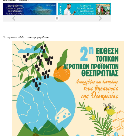
Τα
πρωτοσέλιδα
των
εφημερίδων