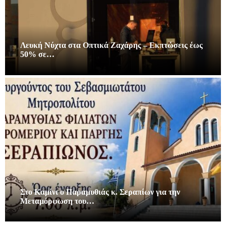
Λευκή Νύχτα στα Οπτικά Ζαχάρης – Εκπτώσεις έως
50% σε…
Στο Καμίνι ο Παραμυθιάς κ. Σεραπίων για την
Μεταμόρφωση του…